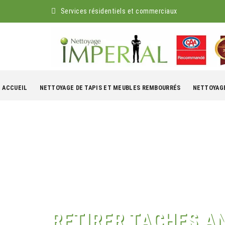
Services résidentiels et commerciaux
kip
o
ACCUEIL
NETTOYAGE DE TAPIS ET MEUBLES REMBOURRÉS
NETTOYAGE
ontent
RETIRER TACHES A