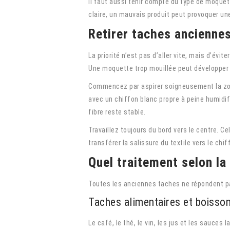
Il faut aussi tenir compte du type de moquet
claire, un mauvais produit peut provoquer une
Retirer taches ancienne
La priorité n’est pas d’aller vite, mais d’évi
Une moquette trop mouillée peut développer 
Commencez par aspirer soigneusement la zone
avec un chiffon blanc propre à peine humidifi
fibre reste stable.
Travaillez toujours du bord vers le centre. Cel
transférer la salissure du textile vers le chi
Quel traitement selon la
Toutes les anciennes taches ne répondent p
Taches alimentaires et boisso
Le café, le thé, le vin, les jus et les sauc