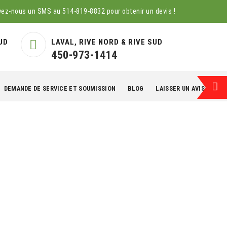
yez-nous un SMS au
514-819-8832
pour obtenir un devis !
UD
LAVAL, RIVE NORD & RIVE SUD
450-973-1414
DEMANDE DE SERVICE ET SOUMISSION
BLOG
LAISSER UN AVIS
EN