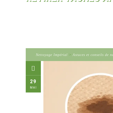
Nettoyage Impérial
>
Astuces et conseils de n
29
MAI