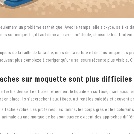
eulement un problème esthétique. Avec le temps, elle s’oxyde, se fixe dan
nes sur moquette, il faut donc agir avec méthode, choisir le bon traiteme
oujours de la taille de la tache, mais de sa nature et de l’historique des p
uvent plus complexe à corriger qu’une salissure récente plus visible. C’e
aches sur moquette sont plus difficiles
extile dense. Les fibres retiennent le liquide en surface, mais aussi e
t en place. Ils s’accrochent aux fibres, attirent les saletés et peuvent p
e la tache évolue. Les protéines, les tanins, les corps gras et les color
e animale ou une marque de boisson sucrée exigent des approches différen