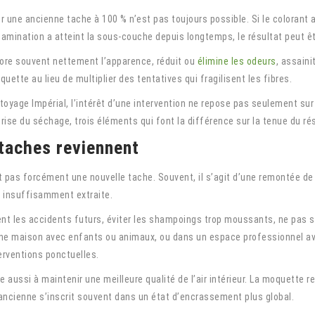
er une ancienne tache à 100 % n’est pas toujours possible. Si le colorant a
amination a atteint la sous-couche depuis longtemps, le résultat peut êtr
iore souvent nettement l’apparence, réduit ou
élimine les odeurs
, assaini
uette au lieu de multiplier des tentatives qui fragilisent les fibres.
age Impérial, l’intérêt d’une intervention ne repose pas seulement sur le
trise du séchage, trois éléments qui font la différence sur la tenue du rés
taches reviennent
t pas forcément une nouvelle tache. Souvent, il s’agit d’une remontée de
u insuffisamment extraite.
ement les accidents futurs, éviter les shampoings trop moussants, ne pas su
 une maison avec enfants ou animaux, ou dans un espace professionnel 
erventions ponctuelles.
e aussi à maintenir une meilleure qualité de l’air intérieur. La moquette r
 ancienne s’inscrit souvent dans un état d’encrassement plus global.