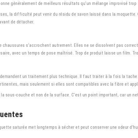
 donne généralement de meilleurs résultats qu’un mélange improvisé trop a
prises, la difficulté peut venir du résidu de savon laissé dans la moquette
 avant de détacher.
e chaussures s’accrochent autrement. Elles ne se dissolvent pas correct
saire, avec un temps de pose maîtrisé. Trop de produit laisse un film. Tr
mandent un traitement plus technique. Il faut traiter à la fois la tache v
tinentes, mais seulement si elles sont compatibles avec la fibre et app
 la sous-couche et non de la surface. C’est un point important, car un ne
quentes
oquette saturée met longtemps à sécher et peut conserver une odeur d’h