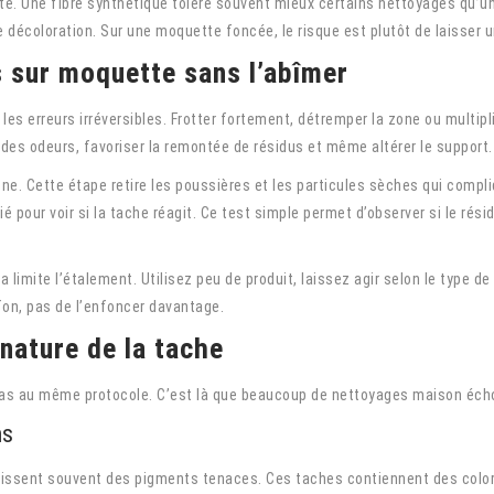
te. Une fibre synthétique tolère souvent mieux certains nettoyages qu’u
 décoloration. Sur une moquette foncée, le risque est plutôt de laisser u
s sur moquette sans l’abîmer
ter les erreurs irréversibles. Frotter fortement, détremper la zone ou mult
des odeurs, favoriser la remontée de résidus et même altérer le support.
. Cette étape retire les poussières et les particules sèches qui compl
é pour voir si la tache réagit. Ce test simple permet d’observer si le rési
a limite l’étalement. Utilisez peu de produit, laissez agir selon le type de
ffon, pas de l’enfoncer davantage.
 nature de la tache
as au même protocole. C’est là que beaucoup de nettoyages maison éch
ns
es laissent souvent des pigments tenaces. Ces taches contiennent des col