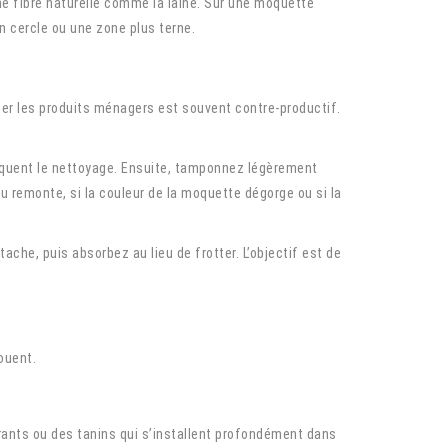
ne fibre naturelle comme la laine. Sur une moquette
n cercle ou une zone plus terne.
iplier les produits ménagers est souvent contre-productif.
iquent le nettoyage. Ensuite, tamponnez légèrement
du remonte, si la couleur de la moquette dégorge ou si la
 tache, puis absorbez au lieu de frotter. L’objectif est de
ouent.
orants ou des tanins qui s’installent profondément dans