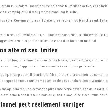
s produits. Vinaigre, savon, poudre détachante, mousse active, désodoris
 aussi compliquer le travail professionnel par la suite.
 trop dure. Certaines fibres s’écrasent, se feutrent ou blanchissent. La t
r un résultat immédiat. Or, sur une tache ancienne, le traitement se fait
agressive dès le départ réduit les chances d’un bon résultat final.
n atteint ses limites
peut suffire, notamment sur une tache légère, bien identifiée, sur une m
sans succès, l’approche professionnelle devient plus pertinente.
pliquer un produit. Il identifie la fibre, évalue la profondeur de contami
sion compte beaucoup sur les moquettes de couleur claire, les revêtement
vantage concret. Une extraction puissante retire davantage de résidus, r
’une ancienne tache laisse un halo ou quand la moquette a accumulé des dé
ionnel peut réellement corriger