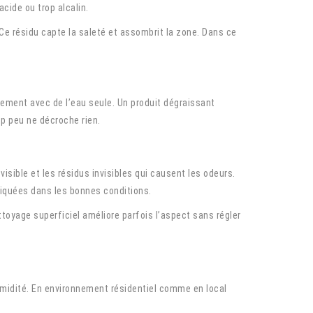
cide ou trop alcalin.
. Ce résidu capte la saleté et assombrit la zone. Dans ce
ement avec de l’eau seule. Un produit dégraissant
op peu ne décroche rien.
isible et les résidus invisibles qui causent les odeurs.
liquées dans les bonnes conditions.
ttoyage superficiel améliore parfois l’aspect sans régler
umidité. En environnement résidentiel comme en local