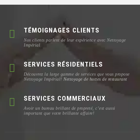
TÉMOIGNAGES CLIENTS
Nos clients parlent de leur expérience avec Nettoyage
Impérial
SERVICES RÉSIDENTIELS
Découvrez la large gamme de services que vous propose
Nettoyage Impérial!
Nettoyage de hottes de restaurant
SERVICES COMMERCIAUX
Avoir un bureau brillant de propreté, c’est aussi
important que votre brillante affaire!