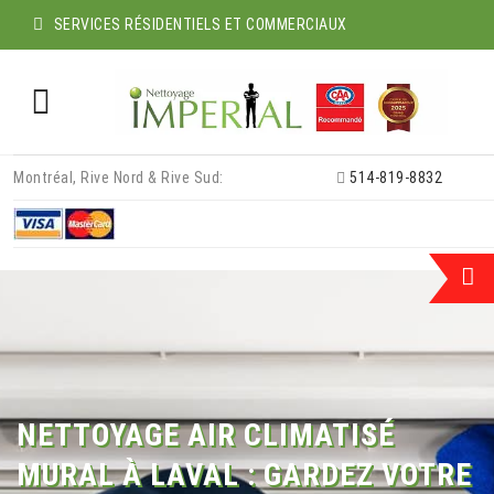
SERVICES RÉSIDENTIELS ET COMMERCIAUX
Skip
Montréal, Rive Nord & Rive Sud:
514-819-8832
to
content
NETTOYAGE AIR CLIMATISÉ
MURAL À LAVAL : GARDEZ VOTRE