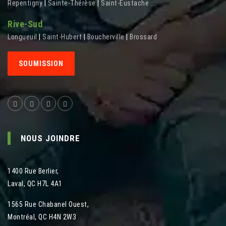
Repentigny
|
Sainte-Thérèse
|
Saint-Eustache
...
Rive-Sud
Longueuil
|
Saint-Hubert
|
Boucherville
|
Brossard
SOUMISSION
NOUS JOINDRE
1400 Rue Berlier
,
Laval
,
QC
H7L 4A1
1565 Rue Chabanel Ouest
,
Montréal
,
QC
H4N 2W3