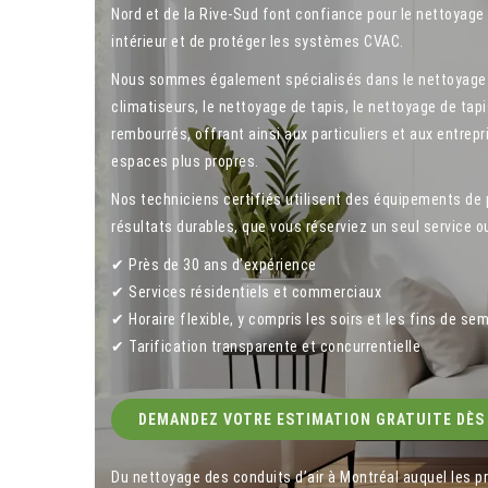
Nord et de la Rive-Sud font confiance pour le nettoyage de
intérieur et de protéger les systèmes CVAC.
Nous sommes également spécialisés dans le nettoyage 
climatiseurs, le nettoyage de tapis, le nettoyage de ta
rembourrés, offrant ainsi aux particuliers et aux entrepr
espaces plus propres.
Nos techniciens certifiés utilisent des équipements de
résultats durables, que vous réserviez un seul service o
✔ Près de 30 ans d’expérience
✔ Services résidentiels et commerciaux
✔ Horaire flexible, y compris les soirs et les fins de se
✔ Tarification transparente et concurrentielle
DEMANDEZ VOTRE ESTIMATION GRATUITE DÈS
Du nettoyage des conduits d’air à Montréal auquel les p