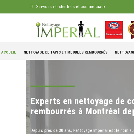
Services résidentiels et commerciaux
kip
o
ACCUEIL
NETTOYAGE DE TAPIS ET MEUBLES REMBOURRÉS
NETTOYAGE
ontent
Experts en nettoyage de co
rembourrés à Montréal de
Depuis près de 30 ans, Nettoyage Impérial est le nom auqu