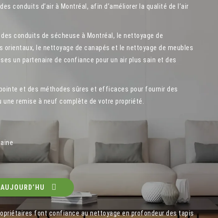
s conduits d’air à Montréal, afin d’améliorer la qualité de l’air
des conduits de sécheuse à Montréal, le nettoyage de
pis orientaux, le nettoyage de canapés et le nettoyage de meubles
ises un partenaire de confiance pour un air plus sain et des
 pointe et des méthodes sûres et efficaces pour fournir des
u une remise à neuf complète de votre propriété.
maine
 AUJOURD’HU
ropriétaires font confiance au nettoyage en profondeur des tapis