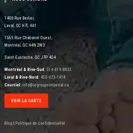
1400 Rue Berlier
,
Laval
,
QC
H7L 4A1
1565 Rue Chabanel Ouest
,
Montréal
,
QC
H4N 2W3
Saint-Eustache, QC J7P 4G4
Montréal & Rive-Sud
:
514-819-8832
Laval & Rive-Nord
:
450-973-1414
Courriel
:
info@legroupeimperial.ca
VOIR LA CARTE
Blog
|
Politique de confidentialité