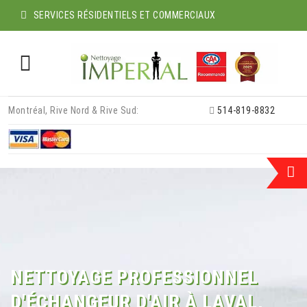
SERVICES RÉSIDENTIELS ET COMMERCIAUX
Skip
Montréal, Rive Nord & Rive Sud:
514-819-8832
to
content
NETTOYAGE PROFESSIONNEL
D'ÉCHANGEUR D'AIR À LAVAL,