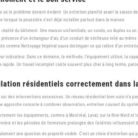
i où le problème devient évident. Un entretien planifié avant la saison 
ve lorsque la poussière s’est déjà installée partout dans la maison.
a réalité du bâtiment. Une maison unifamiliale, un condo, un duplex ou u
 présence d’un échangeur d’air, d’un conduit de sécheuse relié au même 
e comme Nettoyage Impérial saura distinguer ce qui relève d’un entretie
leur indicateur. Dans ce domaine, la méthode, l’équipement utilisé, la capa
rapide. Un travail incomplet coûte souvent plus cher à long terme, parc
ilation résidentiels correctement dans l
 sur des interventions excessives. Un réseau résidentiel bien suivi n’a pas
ne approche consiste à combiner observation, entretien courant du syst
ortement les équipements, comme à Montréal, Laval, sur la Rive-Nord et la 
nnière et les périodes de fermeture prolongée des fenêtres influencent dir
ulement une question de propreté visible. C’est un choix d’entretien qui 