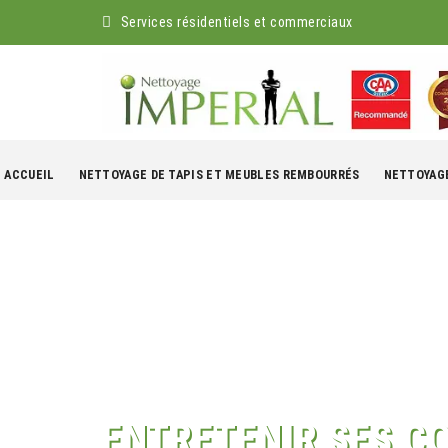
Services résidentiels et commerciaux
kip
o
ACCUEIL
NETTOYAGE DE TAPIS ET MEUBLES REMBOURRÉS
NETTOYAGE
ontent
ENTRETENIR SES C