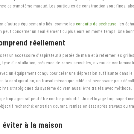
ence de symptôme marqué. Les particules de construction sont fines, ab
ation d’autres équipements liés, comme les
conduits de sécheuse
, les éch
ien peut concerner un seul élément ou plusieurs en même temps. Une bonne 
comprend réellement
sser un accessoire d’aspirateur à portée de main et à refermer les grill
, type d’installation, présence de zones sensibles, niveau de contamina
avec un équipement conçu pour créer une dépression suffisante dans le ré
la configuration, un travail mécanique ciblé est nécessaire pour décoller
ints stratégiques du système doivent aussi être traités avec méthode.
age trop agressif peut être contre-productif. Un nettoyage trop superficie
 l’objectif recherché: entretien courant, remise en état après travaux ou
 éviter à la maison