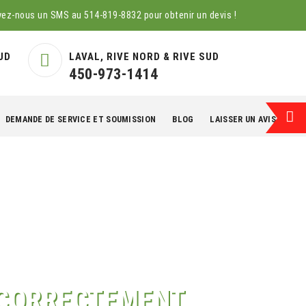
yez-nous un SMS au
514-819-8832
pour obtenir un devis !
UD
LAVAL, RIVE NORD & RIVE SUD
450-973-1414
DEMANDE DE SERVICE ET SOUMISSION
BLOG
LAISSER UN AVIS
EN
N CORRECTEMENT