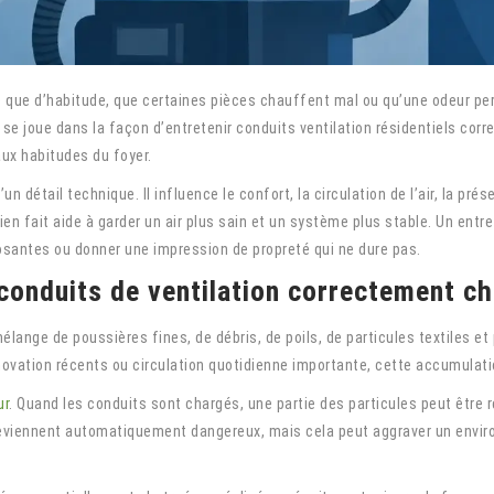
que d’habitude, que certaines pièces chauffent mal ou qu’une odeur per
ce se joue dans la façon d’entretenir conduits ventilation résidentiels c
aux habitudes du foyer.
d’un détail technique. Il influence le confort, la circulation de l’air, la 
en fait aide à garder un air plus sain et un système plus stable. Un entret
santes ou donner une impression de propreté qui ne dure pas.
conduits de ventilation correctement ch
ange de poussières fines, de débris, de poils, de particules textiles e
novation récents ou circulation quotidienne importante, cette accumulatio
ur
. Quand les conduits sont chargés, une partie des particules peut être 
deviennent automatiquement dangereux, mais cela peut aggraver un enviro