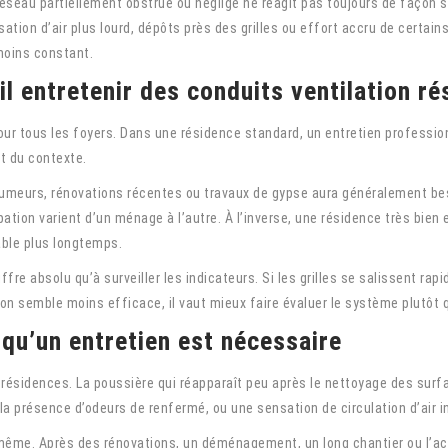
seau partiellement obstrué ou négligé ne réagit pas toujours de façon s
sation d’air plus lourd, dépôts près des grilles ou effort accru de certain
moins constant.
il entretenir des conduits ventilation r
pour tous les foyers. Dans une résidence standard, un entretien professi
t du contexte.
meurs, rénovations récentes ou travaux de gypse aura généralement beso
tion varient d’un ménage à l’autre. À l’inverse, une résidence très bien 
able plus longtemps.
ffre absolu qu’à surveiller les indicateurs. Si les grilles se salissent r
tion semble moins efficace, il vaut mieux faire évaluer le système plutôt 
 qu’un entretien est nécessaire
ésidences. La poussière qui réapparaît peu après le nettoyage des surface
la présence d’odeurs de renfermé, ou une sensation de circulation d’air i
i-même. Après des rénovations, un déménagement, un long chantier ou l’a