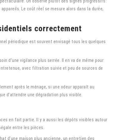
pectaculaire. On observe plutôt des signes progressifs:
s appareils. Le coût réel se mesure alors dans la durée,
ésidentiels correctement
onnel périodique est souvent envisagé tous les quelques
in d’une vigilance plus serrée. Il en va de même pour
entretenue, avec filtration suivie et peu de sources de
apidement après le ménage, si une odeur apparaît au
que d’attendre une dégradation plus visible.
s en fait partie. Il y a aussi les dépôts visibles autour
négale entre les pièces.
chat d’une maison plus ancienne, un entretien des