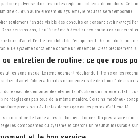
t parfumé pulvérisé dans les grilles règle un problème de conduits. Cela m
humidité ou d’un autre élément du système, le résultat sera temporaire.
irer seulement l’entrée visible des conduits en pensant avoir nettoyé l’e
 Dans certains cas, il suffit même à décoller des particules qui seront en
 les retours d’air et l’entretien global de l’équipement. Des conduits propr
rable. Le système fonctionne comme un ensemble. C’est précisément là q
 ou entretien de routine: ce que vous 
tes utiles sans risque. Le remplacement régulier du filtre selon les reco
s sorties d’air et l’observation des changements de débit ou d’odeur sont
érieur du réseau, de démonter des éléments, d’utiliser un matériel rotatif 
s ne réagissent pas tous de la même manière. Certains matériaux sont plu
oir-faire précis pour éviter les dommages ou les pertes d’efficacité.
ers confient cette tâche à des techniciens formés. Un prestataire série
protège les composantes du système et cherche un résultat mesurable sur 
moment et le bon service