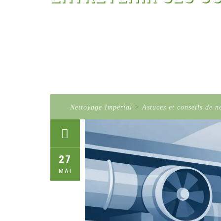
Nettoyage Impérial
>
Astuces et conseils de n
27
MAI