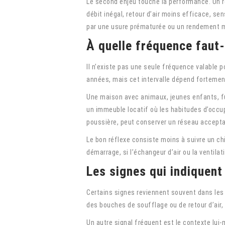
Le second enjeu touche la performance. Un ré
débit inégal, retour d’air moins efficace, sen
par une usure prématurée ou un rendement 
À quelle fréquence faut-
Il n’existe pas une seule fréquence valable 
années, mais cet intervalle dépend fortemen
Une maison avec animaux, jeunes enfants, fu
un immeuble locatif où les habitudes d’occupa
poussière, peut conserver un réseau accept
Le bon réflexe consiste moins à suivre un chi
démarrage, si l’échangeur d’air ou la ventila
Les signes qui indiquent
Certains signes reviennent souvent dans les r
des bouches de soufflage ou de retour d’air, 
Un autre signal fréquent est le contexte lu