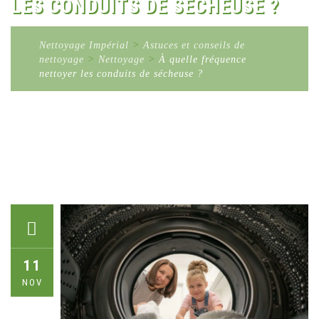
LES CONDUITS DE SÉCHEUSE ?
Nettoyage Impérial
>
Astuces et conseils de
nettoyage
>
Nettoyage
>
À quelle fréquence
nettoyer les conduits de sécheuse ?
11
NOV