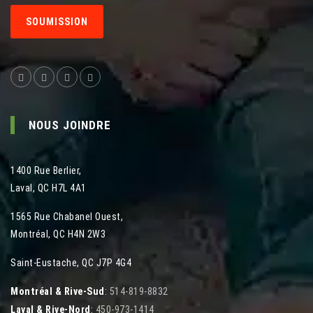
SOUMISSION
NOUS JOINDRE
1400 Rue Berlier
,
Laval
,
QC
H7L 4A1
1565 Rue Chabanel Ouest
,
Montréal
,
QC
H4N 2W3
Saint-Eustache, QC J7P 4G4
Montréal & Rive-Sud
:
514-819-8832
Laval & Rive-Nord
:
450-973-1414