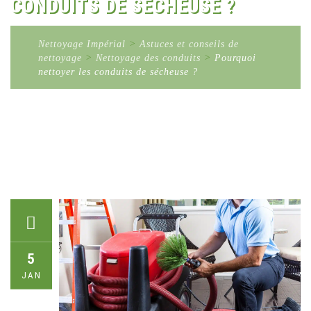
CONDUITS DE SÉCHEUSE ?
Nettoyage Impérial
>
Astuces et conseils de
nettoyage
>
Nettoyage des conduits
>
Pourquoi
nettoyer les conduits de sécheuse ?
5
JAN