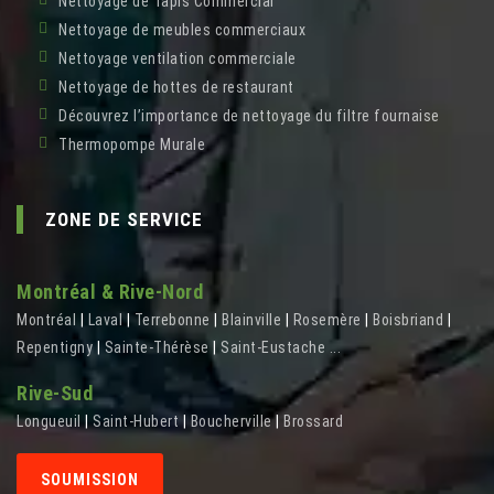
Nettoyage de Tapis Commercial
Nettoyage de meubles commerciaux
Nettoyage ventilation commerciale
Nettoyage de hottes de restaurant
Découvrez l’importance de nettoyage du filtre fournaise
Thermopompe Murale
ZONE DE SERVICE
Montréal & Rive-Nord
Montréal
|
Laval
|
Terrebonne
|
Blainville
|
Rosemère
|
Boisbriand
|
Repentigny
|
Sainte-Thérèse
|
Saint-Eustache
...
Rive-Sud
Longueuil
|
Saint-Hubert
|
Boucherville
|
Brossard
SOUMISSION