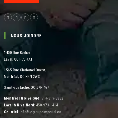
NOUS JOINDRE
1400 Rue Berlier
,
Laval
,
QC
H7L 4A1
1565 Rue Chabanel Ouest
,
Montréal
,
QC
H4N 2W3
Saint-Eustache, QC J7P 4G4
Montréal & Rive-Sud
:
514-819-8832
Laval & Rive-Nord
:
450-973-1414
Courriel
:
info@legroupeimperial.ca