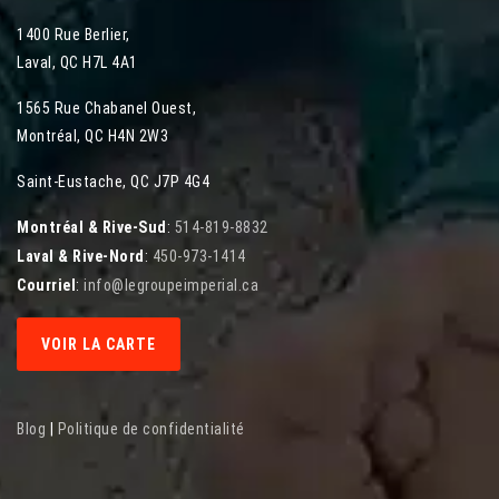
1400 Rue Berlier
,
Laval
,
QC
H7L 4A1
1565 Rue Chabanel Ouest
,
Montréal
,
QC
H4N 2W3
Saint-Eustache, QC J7P 4G4
Montréal & Rive-Sud
:
514-819-8832
Laval & Rive-Nord
:
450-973-1414
Courriel
:
info@legroupeimperial.ca
VOIR LA CARTE
Blog
|
Politique de confidentialité