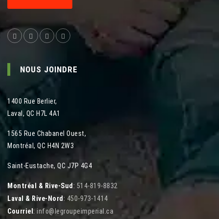
NOUS JOINDRE
1400 Rue Berlier
,
Laval
,
QC
H7L 4A1
1565 Rue Chabanel Ouest
,
Montréal
,
QC
H4N 2W3
Saint-Eustache, QC J7P 4G4
Montréal & Rive-Sud
:
514-819-8832
Laval & Rive-Nord
:
450-973-1414
Courriel
:
info@legroupeimperial.ca