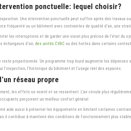
tervention ponctuelle: lequel choisir?
xposition. Une intervention ponctuelle peut suffire après des travaux ou
ce fréquenté ou un bâtiment avec contraintes de qualité d’air, une strat
miter les interruptions et de garder une vision plus précise de l’état du sy
s échangeurs d’air,
des unités CVAC
ou des hottes dans certains contexte
 elle reste proportionnée. Un programme trop lourd augmente les dépenses 
sur l’inspection, l’historique du bâtiment et l’usage réel des espaces.
d’un réseau propre
ent, les effets se voient et se ressentent. L’air circule plus régulière
occupants perçoivent un meilleur confort général.
mené aide aussi à préserver les équipements en limitant certaines contrai
 Mais il contribue à maintenir des conditions de fonctionnement plus stabl