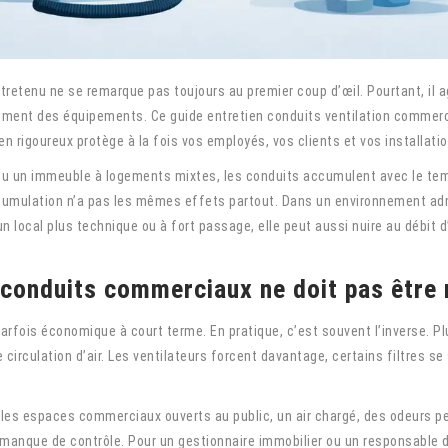
retenu ne se remarque pas toujours au premier coup d’œil. Pourtant, il a
ement des équipements. Ce guide entretien conduits ventilation commerci
tien rigoureux protège à la fois vos employés, vos clients et vos installati
u un immeuble à logements mixtes, les conduits accumulent avec le temp
cumulation n’a pas les mêmes effets partout. Dans un environnement admin
n local plus technique ou à fort passage, elle peut aussi nuire au débit 
 conduits commerciaux ne doit pas être 
rfois économique à court terme. En pratique, c’est souvent l’inverse. Pl
rculation d’air. Les ventilateurs forcent davantage, certains filtres se 
ns les espaces commerciaux ouverts au public, un air chargé, des odeurs 
anque de contrôle. Pour un gestionnaire immobilier ou un responsable d’e