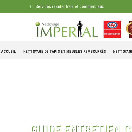
Services résidentiels et commerciaux
kip
o
ACCUEIL
NETTOYAGE DE TAPIS ET MEUBLES REMBOURRÉS
NETTOYAGE
ontent
GUIDE ENTRETIEN 