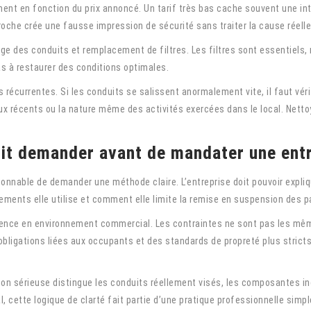
ment en fonction du prix annoncé. Un tarif très bas cache souvent une int
che crée une fausse impression de sécurité sans traiter la cause réell
e des conduits et remplacement de filtres. Les filtres sont essentiels, m
pas à restaurer des conditions optimales.
 récurrentes. Si les conduits se salissent anormalement vite, il faut vérifi
ux récents ou la nature même des activités exercées dans le local. Netto
oit demander avant de mandater une ent
raisonnable de demander une méthode claire. L’entreprise doit pouvoir exp
ments elle utilise et comment elle limite la remise en suspension des pa
rience en environnement commercial. Les contraintes ne sont pas les mêmes
obligations liées aux occupants et des standards de propreté plus stricts
n sérieuse distingue les conduits réellement visés, les composantes incl
l, cette logique de clarté fait partie d’une pratique professionnelle simp