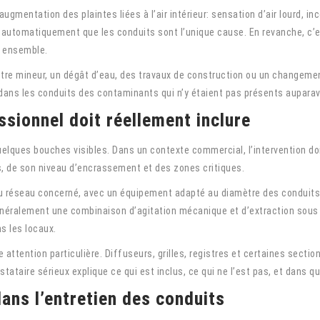
mentation des plaintes liées à l’air intérieur: sensation d’air lourd, inco
 automatiquement que les conduits sont l’unique cause. En revanche, c’es
 ensemble.
nistre mineur, un dégât d’eau, des travaux de construction ou un change
e dans les conduits des contaminants qui n’y étaient pas présents auparav
ssionnel doit réellement inclure
 quelques bouches visibles. Dans un contexte commercial, l’intervention 
ès, de son niveau d’encrassement et des zones critiques.
du réseau concerné, avec un équipement adapté au diamètre des conduits, a
énéralement une combinaison d’agitation mécanique et d’extraction sous 
ns les locaux.
tention particulière. Diffuseurs, grilles, registres et certaines section
stataire sérieux explique ce qui est inclus, ce qui ne l’est pas, et dans que
ans l’entretien des conduits