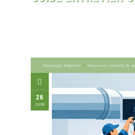
Nettoyage Impérial
>
Astuces et conseils de n
28
JUIN