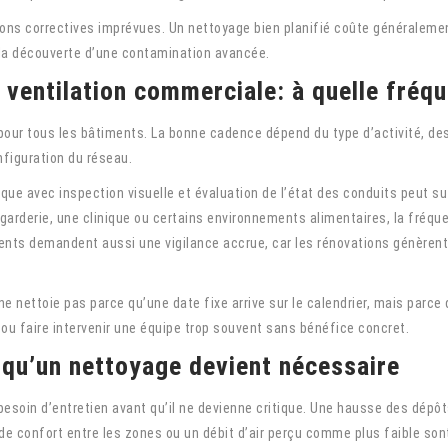
entions correctives imprévues. Un nettoyage bien planifié coûte générale
la découverte d’une contamination avancée.
 ventilation commerciale: à quelle fréqu
 pour tous les bâtiments. La bonne cadence dépend du type d’activité, de
onfiguration du réseau.
que avec inspection visuelle et évaluation de l’état des conduits peut suf
garderie, une clinique ou certains environnements alimentaires, la fréqu
ents demandent aussi une vigilance accrue, car les rénovations génèren
 nettoie pas parce qu’une date fixe arrive sur le calendrier, mais parce q
ou faire intervenir une équipe trop souvent sans bénéfice concret.
 qu’un nettoyage devient nécessaire
 besoin d’entretien avant qu’il ne devienne critique. Une hausse des dépô
de confort entre les zones ou un débit d’air perçu comme plus faible son