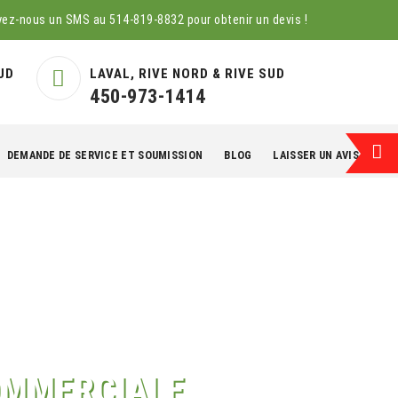
yez-nous un SMS au
514-819-8832
pour obtenir un devis !
UD
LAVAL, RIVE NORD & RIVE SUD
450-973-1414
DEMANDE DE SERVICE ET SOUMISSION
BLOG
LAISSER UN AVIS
EN
COMMERCIALE