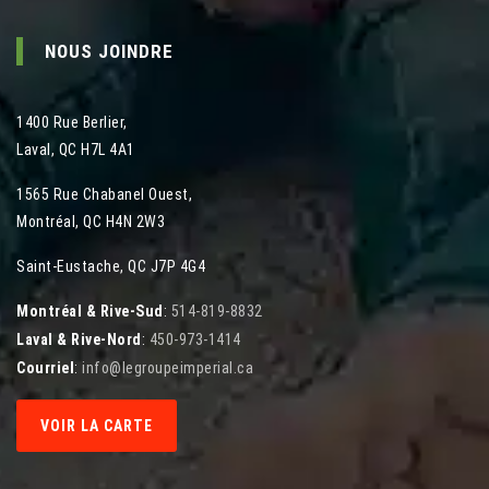
NOUS JOINDRE
1400 Rue Berlier
,
Laval
,
QC
H7L 4A1
1565 Rue Chabanel Ouest
,
Montréal
,
QC
H4N 2W3
Saint-Eustache, QC J7P 4G4
Montréal & Rive-Sud
:
514-819-8832
Laval & Rive-Nord
:
450-973-1414
Courriel
:
info@legroupeimperial.ca
VOIR LA CARTE