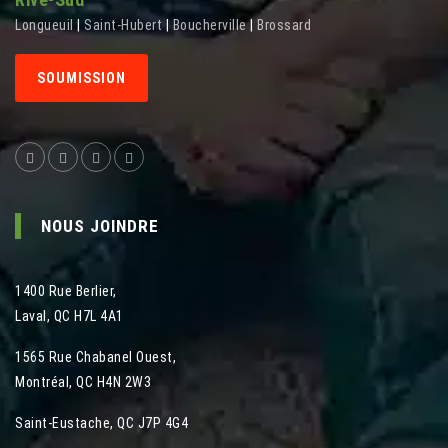
Longueuil
|
Saint-Hubert
|
Boucherville
|
Brossard
SOUMISSION
NOUS JOINDRE
1400 Rue Berlier
,
Laval
,
QC
H7L 4A1
1565 Rue Chabanel Ouest
,
Montréal
,
QC
H4N 2W3
Saint-Eustache, QC J7P 4G4