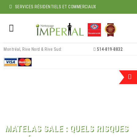
SERVICES RÉSIDENTIELS ET COMMERCIAUX
Skip
Montréal, Rive Nord & Rive Sud:
514-819-8832
to
content
MATELAS SALE : QUELS RISQUES