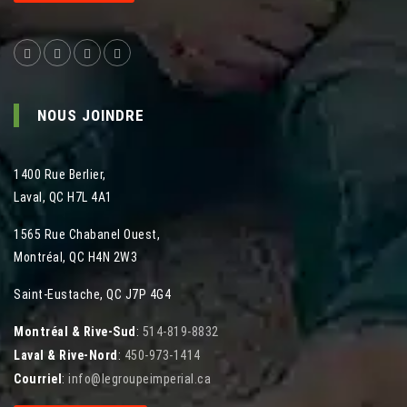
NOUS JOINDRE
1400 Rue Berlier
,
Laval
,
QC
H7L 4A1
1565 Rue Chabanel Ouest
,
Montréal
,
QC
H4N 2W3
Saint-Eustache, QC J7P 4G4
Montréal & Rive-Sud
:
514-819-8832
Laval & Rive-Nord
:
450-973-1414
Courriel
:
info@legroupeimperial.ca