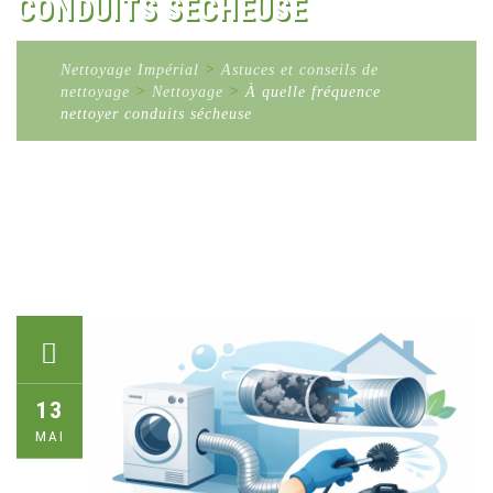
CONDUITS SÉCHEUSE
Nettoyage Impérial
>
Astuces et conseils de
nettoyage
>
Nettoyage
>
À quelle fréquence
nettoyer conduits sécheuse
13
MAI