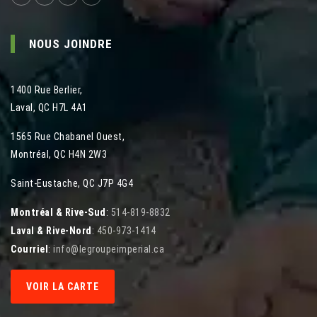
NOUS JOINDRE
1400 Rue Berlier
,
Laval
,
QC
H7L 4A1
1565 Rue Chabanel Ouest
,
Montréal
,
QC
H4N 2W3
Saint-Eustache, QC J7P 4G4
Montréal & Rive-Sud
:
514-819-8832
Laval & Rive-Nord
:
450-973-1414
Courriel
:
info@legroupeimperial.ca
VOIR LA CARTE