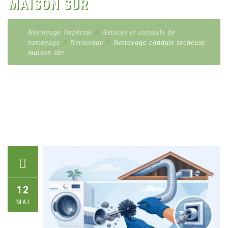
MAISON SÛR
Nettoyage Impérial
>
Astuces et conseils de
nettoyage
>
Nettoyage
>
Nettoyage conduit sécheuse
maison sûr
12
MAI