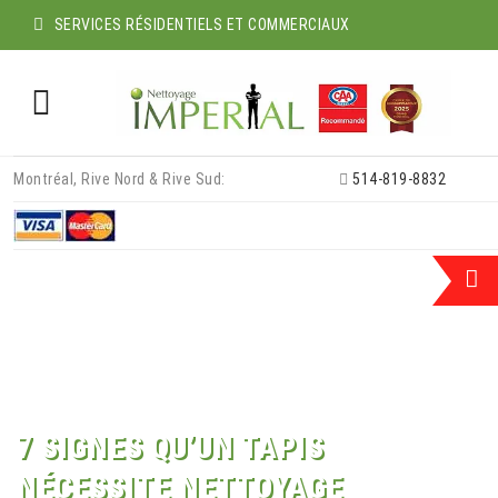
SERVICES RÉSIDENTIELS ET COMMERCIAUX
Skip
Montréal, Rive Nord & Rive Sud:
514-819-8832
to
content
7 SIGNES QU’UN TAPIS
NÉCESSITE NETTOYAGE