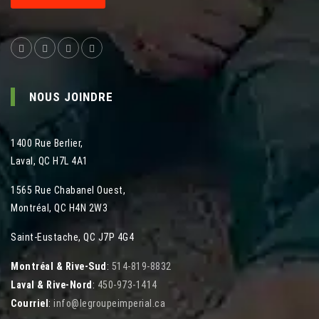
NOUS JOINDRE
1400 Rue Berlier
,
Laval
,
QC
H7L 4A1
1565 Rue Chabanel Ouest
,
Montréal
,
QC
H4N 2W3
Saint-Eustache, QC J7P 4G4
Montréal & Rive-Sud
:
514-819-8832
Laval & Rive-Nord
:
450-973-1414
Courriel
:
info@legroupeimperial.ca