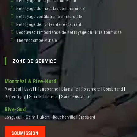
Nettoyage de Tapis Commercial
Nettoyage de meubles commerciaux
Nettoyage ventilation commerciale
Nettoyage de hottes de restaurant
Découvrez l’importance de nettoyage du filtre fournaise
Thermopompe Murale
ZONE DE SERVICE
Montréal & Rive-Nord
Montréal
|
Laval
|
Terrebonne
|
Blainville
|
Rosemère
|
Boisbriand
|
Repentigny
|
Sainte-Thérèse
|
Saint-Eustache
...
Rive-Sud
Longueuil
|
Saint-Hubert
|
Boucherville
|
Brossard
SOUMISSION