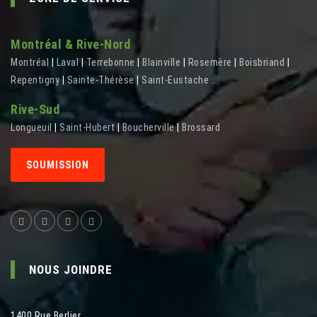
Montréal & Rive-Nord
Montréal
|
Laval
|
Terrebonne
|
Blainville
|
Rosemère
|
Boisbriand
|
Repentigny
|
Sainte-Thérèse
|
Saint-Eustache
...
Rive-Sud
Longueuil
|
Saint-Hubert
|
Boucherville
|
Brossard
SOUMISSION
NOUS JOINDRE
1400 Rue Berlier
,