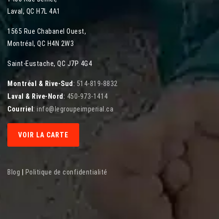
Laval
,
QC
H7L 4A1
1565 Rue Chabanel Ouest
,
Montréal
,
QC
H4N 2W3
Saint-Eustache, QC J7P 4G4
Montréal & Rive-Sud
:
514-819-8832
Laval & Rive-Nord
:
450-973-1414
Courriel
:
info@legroupeimperial.ca
VOIR LA CARTE
Blog
|
Politique de confidentialité