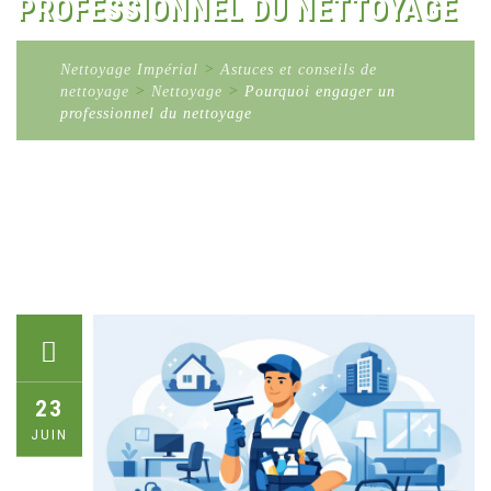
PROFESSIONNEL DU NETTOYAGE
Nettoyage Impérial
>
Astuces et conseils de
nettoyage
>
Nettoyage
>
Pourquoi engager un
professionnel du nettoyage
23
JUIN