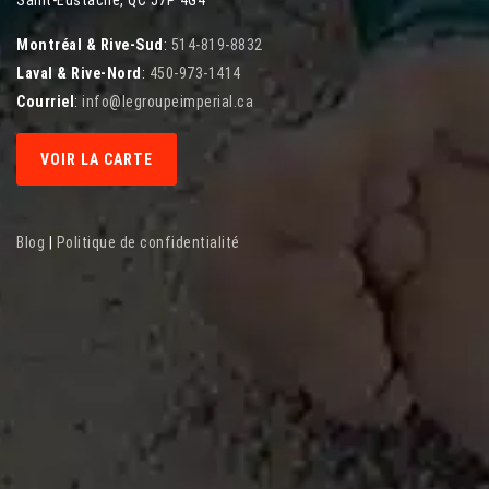
Saint-Eustache, QC J7P 4G4
Montréal & Rive-Sud
:
514-819-8832
Laval & Rive-Nord
:
450-973-1414
Courriel
:
info@legroupeimperial.ca
VOIR LA CARTE
Blog
|
Politique de confidentialité