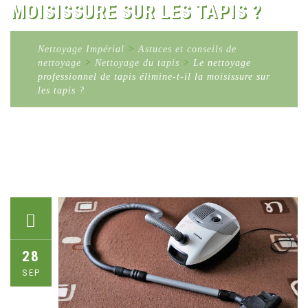
MOISISSURE SUR LES TAPIS ?
Nettoyage Impérial
>
Astuces et conseils de
nettoyage
>
Nettoyage du tapis
>
Le nettoyage
professionnel de tapis élimine-t-il la moisissure sur
les tapis ?
28
SEP