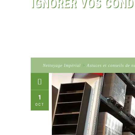
IGNORER VOS COND
Nettoyage Impérial
>
Astuces et conseils de n
1
OCT