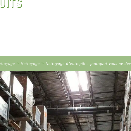
UITS
ettoyage
>
Nettoyage
>
Nettoyage d’entrepôt : pourquoi vous ne dev