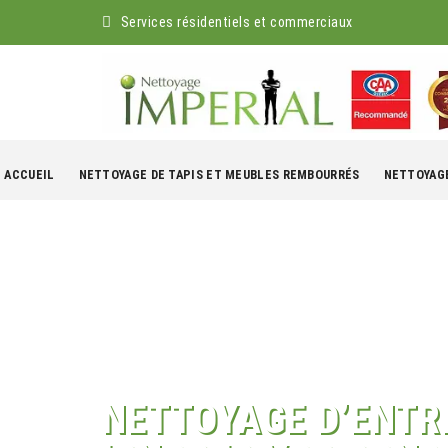
Services résidentiels et commerciaux
kip
o
ACCUEIL
NETTOYAGE DE TAPIS ET MEUBLES REMBOURRÉS
NETTOYAGE
ontent
NETTOYAGE D’ENTR