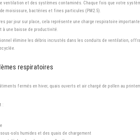
de ventilation et des systèmes contaminés. Chaque fois que votre systèm
de moisissure, bactéries et fines particules (PM2.5).
s par jour sur place, cela représente une charge respiratoire importante. 
t à une baisse de productivité.
nnel élimine les débris incrustés dans les conduits de ventilation, offra
ecyclée.
blèmes respiratoires
bâtiments fermés en hiver, quais ouverts et air chargé de pollen au print
 :
re
 sous-sols humides et des quais de chargement