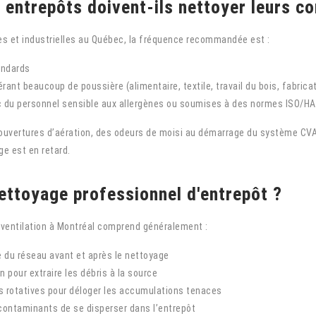
 entrepôts doivent-ils nettoyer leurs co
es et industrielles au Québec, la fréquence recommandée est :
andards
érant beaucoup de poussière (alimentaire, textile, travail du bois, fabrica
c du personnel sensible aux allergènes ou soumises à des normes ISO/H
 ouvertures d’aération, des odeurs de moisi au démarrage du système CVA
ge est en retard.
ettoyage professionnel d'entrepôt ?
ventilation à Montréal comprend généralement :
 du réseau avant et après le nettoyage
pour extraire les débris à la source
 rotatives pour déloger les accumulations tenaces
 contaminants de se disperser dans l’entrepôt