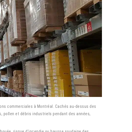
lations commerciales à Montréal. Cachés au-dessus des
, pollen et débris industriels pendant des années,
échouée, risque d’incendie ou hausse soudaine des