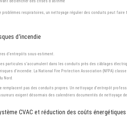
ouvant déclencher des crises d’asthme
 problèmes respiratoires, un nettoyage régulier des conduits peut faire t
sques d’incendie
aires d’entrepôts sous-estiment.
nes particules s’accumulent dans les conduits près des câblages électr
 risques d’incendie. La National Fire Protection Association (NFPA) class
du Nord.
ne remplacent pas des conduits propres. Un nettoyage d’entrepôt profess
assureurs exigent désormais des calendriers documentés de nettoyage des
système CVAC et réduction des coûts énergétiques