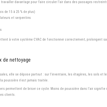
travailler davantage pour faire circuler l’air dans des passages restreints
ois de 15 à 25 % de plus)
lateurs et serpentins
ts
tent à votre système CVAC de fonctionner correctement, prolongent sa d
x de nettoyage
les, elle se dépose partout : sur l’inventaire, les étagères, les sols et l
la poussière n’est jamais traitée.
rs permettent de briser ce cycle. Moins de poussière dans l’air signifie 
les clients.