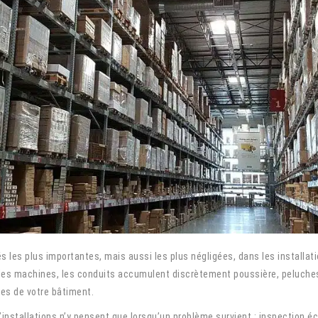
tés les plus importantes, mais aussi les plus négligées, dans les instal
 les machines, les conduits accumulent discrètement poussière, peluches
les de votre bâtiment.
’installations n’y pensent que lorsqu’un problème survient : inspection 