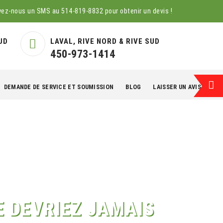
yez-nous un SMS au
514-819-8832
pour obtenir un devis !
UD
LAVAL, RIVE NORD & RIVE SUD
450-973-1414
DEMANDE DE SERVICE ET SOUMISSION
BLOG
LAISSER UN AVIS
EN
E DEVRIEZ JAMAIS