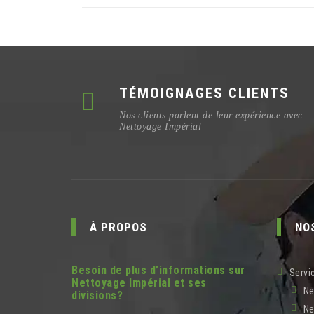
TÉMOIGNAGES CLIENTS
Nos clients parlent de leur expérience avec
Nettoyage Impérial
À PROPOS
NO
Besoin de plus d’informations sur
Servi
Nettoyage Impérial et ses
Ne
divisions?
Ne