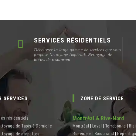
SERVICES RÉSIDENTIELS
Découvrez la large gamme de services que vous
propose Nettoyage Impérial!
Nettoyage de
hottes de restaurant
S SERVICES
ZONE DE SERVICE
Montréal & Rive-Nord
ces résidentiels
ttoyage de Tapis à Domicile
Montréal
|
Laval
|
Terrebonne
|
Blai
Rosemère
|
Boisbriand
|
Repentig
ttoyage de carpettes