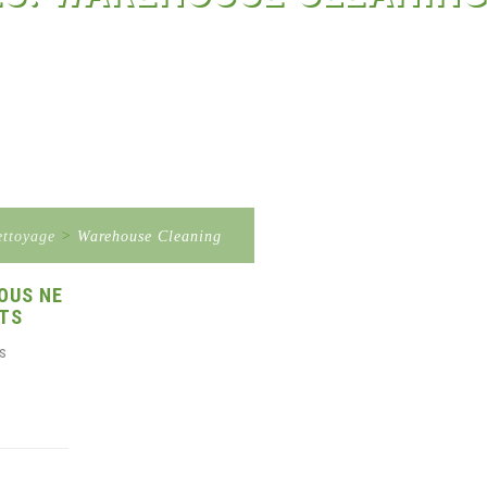
ettoyage
>
Warehouse Cleaning
OUS NE
ITS
s