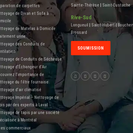
Sainte-Thérèse
|
Saint-Eustache
.
paration de carpettes
ttoyage de Divan et Sofa à
Rive-Sud
micile
Longueuil
|
Saint-Hubert
|
Boucherv
ttoyage de Matelas à Domicile
Brossard
aitement urine
ttoyage des Conduits de
SOUMISSION
ntilation
ttoyage de Conduits de Sécheuse
ttoyage d’Échangeur d’Air
couvrez l’importance de
ttoyage du filtre fournaise
ttoyage d’air climatisé
ttoyage Impérial – Nettoyage de
pis par des experts à Laval
ttoyage de tapis par une société
écialisée à Montréal
ces commerciaux