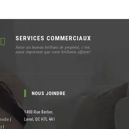
SERVICES COMMERCIAUX
Avoir un bureau brillant de propreté, c’est
aussi important que votre brillante affaire!
NOUS JOINDRE
1400 Rue Berlier
,
Laval
,
QC
H7L 4A1
nville
|
ny
|