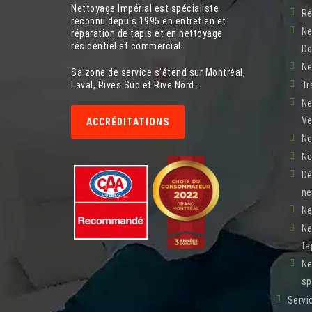
Nettoyage Impérial est spécialiste
Ré
reconnu depuis 1995 en entretien et
Ne
réparation de tapis et en nettoyage
résidentiel et commercial.
Do
Ne
Sa zone de service s’étend sur Montréal,
Laval, Rives Sud et Rive Nord…
Tr
Ne
Ve
ACCRÉDITATIONS
Ne
Ne
Dé
ne
Ne
Ne
ta
Ne
sp
Servi