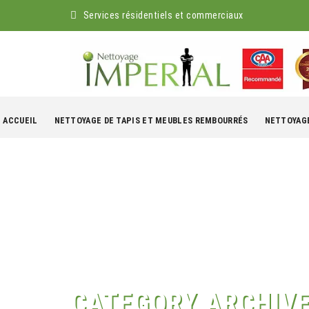
Services résidentiels et commerciaux
kip
o
ACCUEIL
NETTOYAGE DE TAPIS ET MEUBLES REMBOURRÉS
NETTOYAGE
ontent
CATEGORY ARCHIV