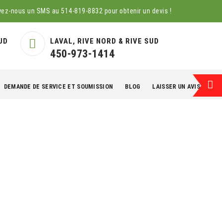
yez-nous un SMS au
514-819-8832
pour obtenir un devis !
UD
LAVAL, RIVE NORD & RIVE SUD
450-973-1414
DEMANDE DE SERVICE ET SOUMISSION
BLOG
LAISSER UN AVIS
EN