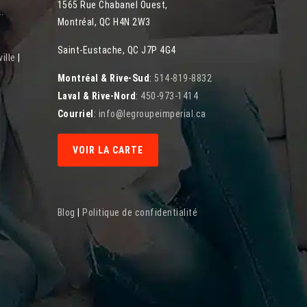
1565 Rue Chabanel Ouest
,
..
Montréal
,
QC
H4N 2W3
Saint-Eustache, QC J7P 4G4
ille
|
Montréal & Rive-Sud
:
514-819-8832
Laval & Rive-Nord
:
450-973-1414
Courriel
:
info@legroupeimperial.ca
VOIR LA CARTE
Blog
|
Politique de confidentialité