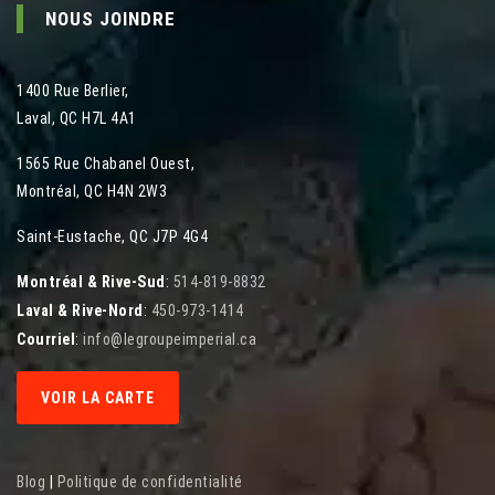
NOUS JOINDRE
1400 Rue Berlier
,
Laval
,
QC
H7L 4A1
1565 Rue Chabanel Ouest
,
Montréal
,
QC
H4N 2W3
Saint-Eustache, QC J7P 4G4
Montréal & Rive-Sud
:
514-819-8832
Laval & Rive-Nord
:
450-973-1414
Courriel
:
info@legroupeimperial.ca
VOIR LA CARTE
Blog
|
Politique de confidentialité