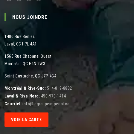
NOUS JOINDRE
1400 Rue Berlier
,
Laval
,
QC
H7L 4A1
1565 Rue Chabanel Ouest
,
Montréal
,
QC
H4N 2W3
Saint-Eustache, QC J7P 4G4
Montréal & Rive-Sud
:
514-819-8832
Laval & Rive-Nord
:
450-973-1414
Courriel
:
info@legroupeimperial.ca
VOIR LA CARTE