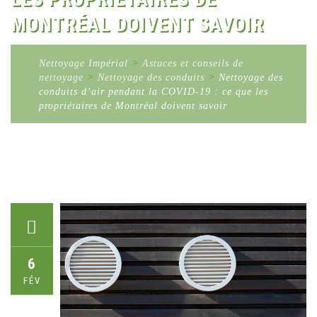
MONTRÉAL DOIVENT SAVOIR
Nettoyage Impérial
>
Astuces et conseils de
nettoyage
>
Nettoyage des conduits
>
Nettoyage des
conduits d’air pendant la COVID-19 : ce que les
propriétaires de Montréal doivent savoir
6
FÉV