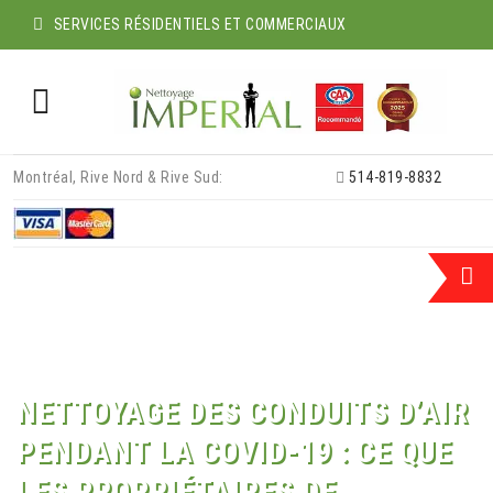
SERVICES RÉSIDENTIELS ET COMMERCIAUX
Skip
Montréal, Rive Nord & Rive Sud:
514-819-8832
to
content
NETTOYAGE DES CONDUITS D’AIR
PENDANT LA COVID-19 : CE QUE
LES PROPRIÉTAIRES DE