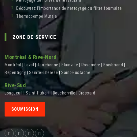
Nettoyage de hottes de restaurant
Découvrez l’importance de nettoyage du filtre fournaise
Thermopompe Murale
ZONE DE SERVICE
Montréal & Rive-Nord
Montréal
|
Laval
|
Terrebonne
|
Blainville
|
Rosemère
|
Boisbriand
|
Repentigny
|
Sainte-Thérèse
|
Saint-Eustache
...
Rive-Sud
Longueuil
|
Saint-Hubert
|
Boucherville
|
Brossard
SOUMISSION