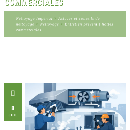
COMMERCIALES
Nettoyage Impérial
>
Astuces et conseils de
nettoyage
>
Nettoyage
>
Entretien préventif hottes
commerciales
8
JUIL