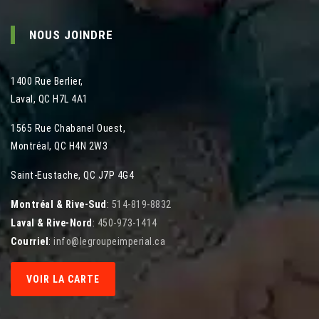
NOUS JOINDRE
1400 Rue Berlier
,
Laval
,
QC
H7L 4A1
1565 Rue Chabanel Ouest
,
Montréal
,
QC
H4N 2W3
Saint-Eustache, QC J7P 4G4
Montréal & Rive-Sud
:
514-819-8832
Laval & Rive-Nord
:
450-973-1414
Courriel
:
info@legroupeimperial.ca
VOIR LA CARTE