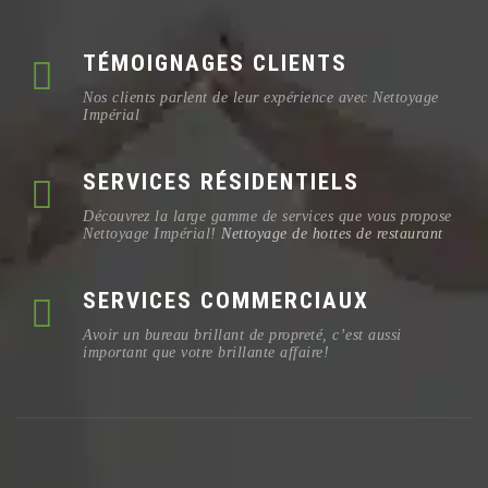
TÉMOIGNAGES CLIENTS
Nos clients parlent de leur expérience avec Nettoyage
Impérial
SERVICES RÉSIDENTIELS
Découvrez la large gamme de services que vous propose
Nettoyage Impérial!
Nettoyage de hottes de restaurant
SERVICES COMMERCIAUX
Avoir un bureau brillant de propreté, c’est aussi
important que votre brillante affaire!