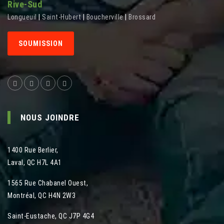
Rive-Sud
Longueuil
|
Saint-Hubert
|
Boucherville
|
Brossard
SOUMISSION
NOUS JOINDRE
1400 Rue Berlier
,
Laval
,
QC
H7L 4A1
1565 Rue Chabanel Ouest
,
Montréal
,
QC
H4N 2W3
Saint-Eustache, QC J7P 4G4