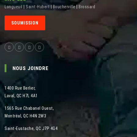
Longueuil
|
Saint-Hubert
|
Boucherville
|
Brossard
SOUMISSION
NOUS JOINDRE
1400 Rue Berlier
,
Laval
,
QC
H7L 4A1
1565 Rue Chabanel Ouest
,
Montréal
,
QC
H4N 2W3
Saint-Eustache, QC J7P 4G4