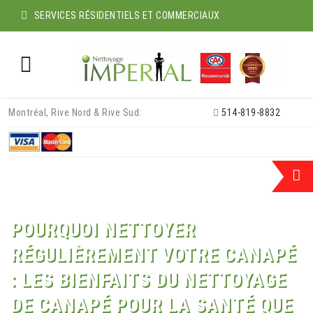
SERVICES RÉSIDENTIELS ET COMMERCIAUX
Skip
Montréal, Rive Nord & Rive Sud:
514-819-8832
to
content
POURQUOI NETTOYER
RÉGULIÈREMENT VOTRE CANAPÉ
: LES BIENFAITS DU NETTOYAGE
DE CANAPÉ POUR LA SANTÉ QUE