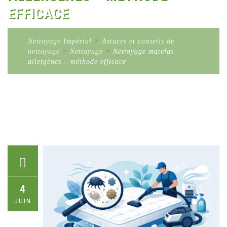
EFFICACE
Nettoyage Impérial
>
Astuces et conseils de
nettoyage
>
Nettoyage
>
Nettoyage matelas
allergènes – méthode efficace
4
JUIN