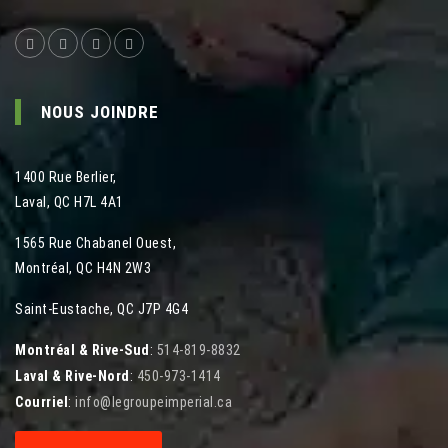
NOUS JOINDRE
1400 Rue Berlier
,
Laval
,
QC
H7L 4A1
1565 Rue Chabanel Ouest
,
Montréal
,
QC
H4N 2W3
Saint-Eustache, QC J7P 4G4
Montréal & Rive-Sud
:
514-819-8832
Laval & Rive-Nord
:
450-973-1414
Courriel
:
info@legroupeimperial.ca