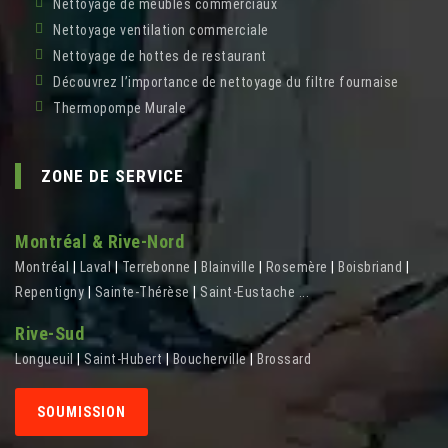
Nettoyage de meubles commerciaux
Nettoyage ventilation commerciale
Nettoyage de hottes de restaurant
Découvrez l’importance de nettoyage du filtre fournaise
Thermopompe Murale
ZONE DE SERVICE
Montréal & Rive-Nord
Montréal
|
Laval
|
Terrebonne
|
Blainville
|
Rosemère
|
Boisbriand
|
Repentigny
|
Sainte-Thérèse
|
Saint-Eustache
...
Rive-Sud
Longueuil
|
Saint-Hubert
|
Boucherville
|
Brossard
SOUMISSION