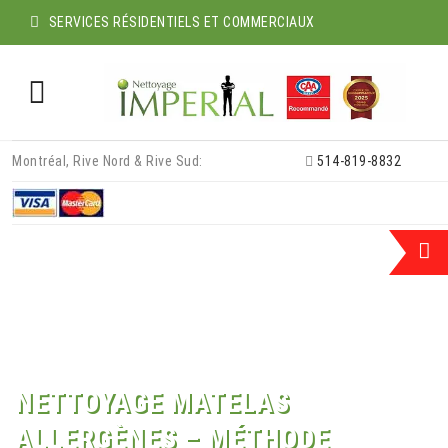
SERVICES RÉSIDENTIELS ET COMMERCIAUX
Skip
Montréal, Rive Nord & Rive Sud:
514-819-8832
to
content
NETTOYAGE MATELAS
ALLERGÈNES – MÉTHODE