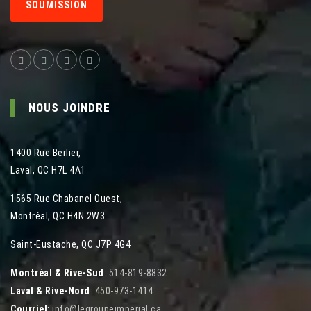
SOUMISSION
NOUS JOINDRE
1400 Rue Berlier
,
Laval
,
QC
H7L 4A1
1565 Rue Chabanel Ouest
,
Montréal
,
QC
H4N 2W3
Saint-Eustache, QC J7P 4G4
Montréal & Rive-Sud
:
514-819-8832
Laval & Rive-Nord
:
450-973-1414
Courriel
:
info@legroupeimperial.ca