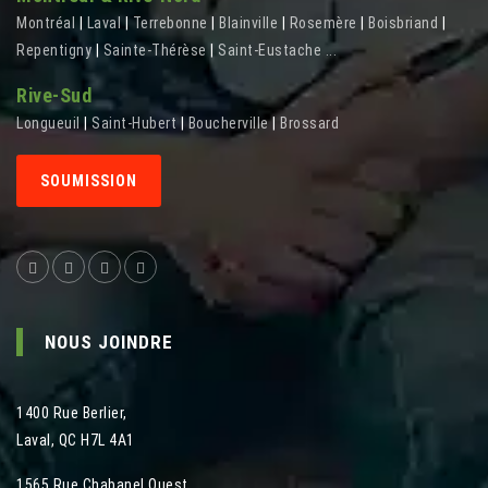
Montréal
|
Laval
|
Terrebonne
|
Blainville
|
Rosemère
|
Boisbriand
|
Repentigny
|
Sainte-Thérèse
|
Saint-Eustache
...
Rive-Sud
Longueuil
|
Saint-Hubert
|
Boucherville
|
Brossard
SOUMISSION
NOUS JOINDRE
1400 Rue Berlier
,
Laval
,
QC
H7L 4A1
1565 Rue Chabanel Ouest
,