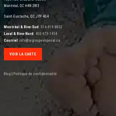
Montréal
,
QC
H4N 2W3
Saint-Eustache, QC J7P 4G4
Montréal & Rive-Sud
:
514-819-8832
Laval & Rive-Nord
:
450-973-1414
Courriel
:
info@legroupeimperial.ca
VOIR LA CARTE
Blog
|
Politique de confidentialité