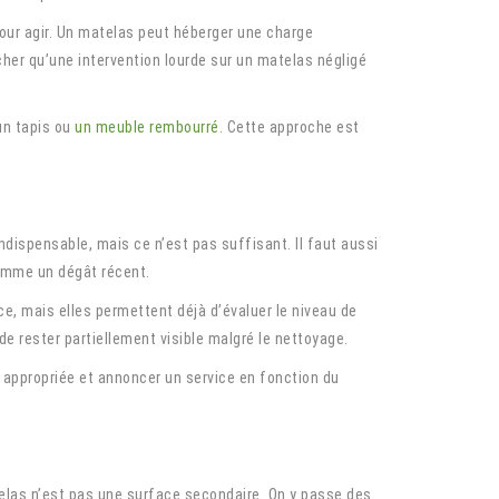
our agir. Un matelas peut héberger une charge
her qu’une intervention lourde sur un matelas négligé
’un tapis ou
un meuble rembourré
. Cette approche est
indispensable, mais ce n’est pas suffisant. Il faut aussi
comme un dégât récent.
ce, mais elles permettent déjà d’évaluer le niveau de
 de rester partiellement visible malgré le nettoyage.
de appropriée et annoncer un service en fonction du
telas n’est pas une surface secondaire. On y passe des