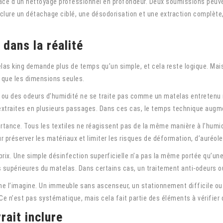
rface d’un nettoyage professionnel en profondeur. Deux soumissions peuve
nclure un détachage ciblé, une désodorisation et une extraction complète
f dans la réalité
as king demande plus de temps qu’un simple, et cela reste logique. Mais l
 que les dimensions seules.
ou des odeurs d’humidité ne se traite pas comme un matelas entretenu r
extraites en plusieurs passages. Dans ces cas, le temps technique augmen
tance. Tous les textiles ne réagissent pas de la même manière à l’humidi
 préserver les matériaux et limiter les risques de déformation, d’auréole
rix. Une simple désinfection superficielle n’a pas la même portée qu’une 
 supérieures du matelas. Dans certains cas, un traitement anti-odeurs ou
ne l’imagine. Un immeuble sans ascenseur, un stationnement difficile ou 
l. Ce n’est pas systématique, mais cela fait partie des éléments à vérifi
rait inclure