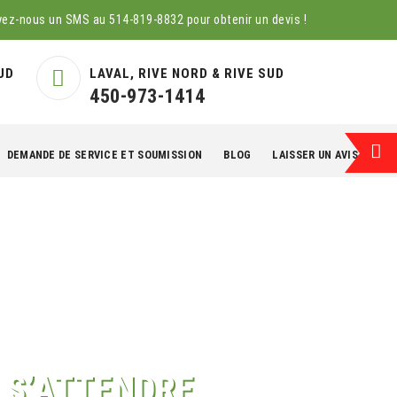
yez-nous un SMS au
514-819-8832
pour obtenir un devis !
UD
LAVAL, RIVE NORD & RIVE SUD
450-973-1414
DEMANDE DE SERVICE ET SOUMISSION
BLOG
LAISSER UN AVIS
EN
 S’ATTENDRE