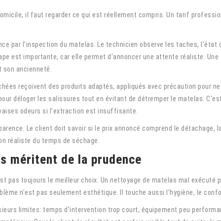
micile, il faut regarder ce qui est réellement compris. Un tarif professi
e par l’inspection du matelas. Le technicien observe les taches, l’état d
étape est importante, car elle permet d’annoncer une attente réaliste. U
t son ancienneté.
chées reçoivent des produits adaptés, appliqués avec précaution pour ne 
our déloger les salissures tout en évitant de détremper le matelas. C’est
ises odeurs si l’extraction est insuffisante.
parence. Le client doit savoir si le prix annoncé comprend le détachage, 
ion réaliste du temps de séchage.
as méritent de la prudence
n’est pas toujours le meilleur choix. Un nettoyage de matelas mal exécuté p
oblème n’est pas seulement esthétique. Il touche aussi l’hygiène, le confor
sieurs limites: temps d’intervention trop court, équipement peu performa