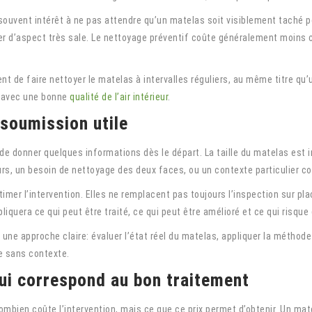
souvent intérêt à ne pas attendre qu’un matelas soit visiblement taché p
r d’aspect très sale. Le nettoyage préventif coûte généralement moins c
ent de faire nettoyer le matelas à intervalles réguliers, au même titre qu
e avec une bonne
qualité de l’air intérieur
.
oumission utile
le de donner quelques informations dès le départ. La taille du matelas est 
deurs, un besoin de nettoyage des deux faces, ou un contexte particulier 
mer l’intervention. Elles ne remplacent pas toujours l’inspection sur pla
pliquera ce qui peut être traité, ce qui peut être amélioré et ce qui risque
e une approche claire: évaluer l’état réel du matelas, appliquer la métho
ue sans contexte.
 qui correspond au bon traitement
combien coûte l’intervention, mais ce que ce prix permet d’obtenir. Un ma