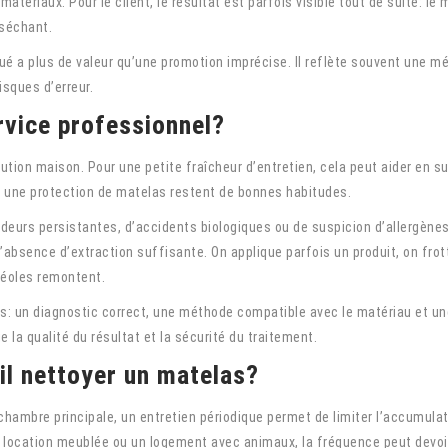
tériaux. Pour le client, le résultat est parfois visible tout de suite: l
 séchant.
liqué a plus de valeur qu’une promotion imprécise. Il reflète souvent une
risques d’erreur.
vice professionnel?
ion maison. Pour une petite fraîcheur d’entretien, cela peut aider en sur
 une protection de matelas restent de bonnes habitudes.
d’odeurs persistantes, d’accidents biologiques ou de suspicion d’allergè
l’absence d’extraction suffisante. On applique parfois un produit, on frot
réoles remontent.
s: un diagnostic correct, une méthode compatible avec le matériau et un
 la qualité du résultat et la sécurité du traitement.
il nettoyer un matelas?
hambre principale, un entretien périodique permet de limiter l’accumula
 location meublée ou un logement avec animaux, la fréquence peut devoir