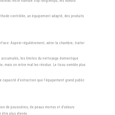
e matelas reste humide trop longtemps, les odeurs
 méthode contrôlée, un équipement adapté, des produits
face. Aspirer régulièrement, aérer la chambre, traiter
nes accumulés, les limites du nettoyage domestique
te, mais on retire mal les résidus. Le tissu semble plus
e capacité d’extraction que l’équipement grand public
tion de poussières, de peaux mortes et d’odeurs
 être plus élevée.