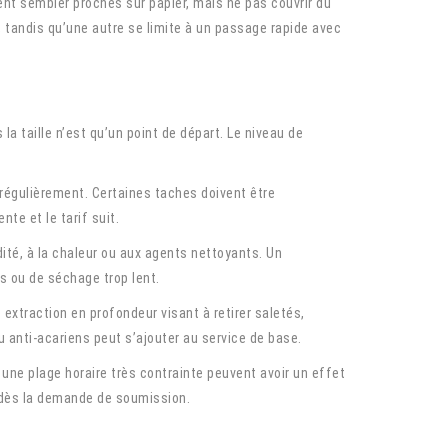
nt sembler proches sur papier, mais ne pas couvrir du
, tandis qu’une autre se limite à un passage rapide avec
a taille n’est qu’un point de départ. Le niveau de
égulièrement. Certaines taches doivent être
te et le tarif suit.
té, à la chaleur ou aux agents nettoyants. Un
s ou de séchage trop lent.
extraction en profondeur visant à retirer saletés,
 anti-acariens peut s’ajouter au service de base.
une plage horaire très contrainte peuvent avoir un effet
er dès la demande de soumission.