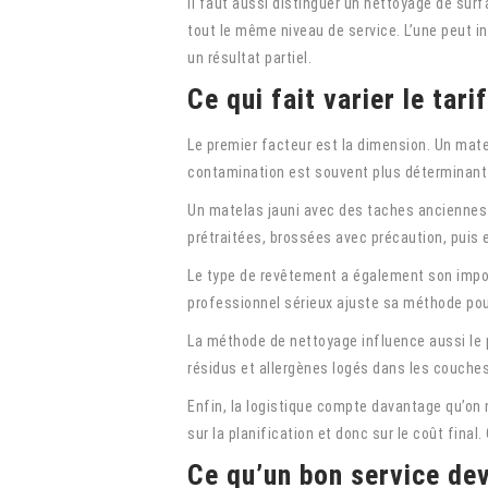
Il faut aussi distinguer un nettoyage de su
tout le même niveau de service. L’une peut i
un résultat partiel.
Ce qui fait varier le tari
Le premier facteur est la dimension. Un matel
contamination est souvent plus déterminant
Un matelas jauni avec des taches anciennes 
prétraitées, brossées avec précaution, puis 
Le type de revêtement a également son impor
professionnel sérieux ajuste sa méthode pour
La méthode de nettoyage influence aussi le p
résidus et allergènes logés dans les couches
Enfin, la logistique compte davantage qu’on 
sur la planification et donc sur le coût fina
Ce qu’un bon service dev