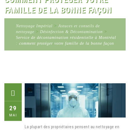
FAMILLE DE LA BONNE FAÇON
Nettoyage Impérial
>
Astuces et conseils de
nettoyage
>
Désinfection & Décontamination
>
Service de décontamination résidentielle à Montréal
: comment protéger votre famille de la bonne façon
29
MAI
La plupart des propriétaires pensent au nettoyage en