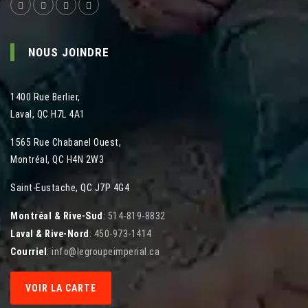
NOUS JOINDRE
1400 Rue Berlier
,
Laval
,
QC
H7L 4A1
1565 Rue Chabanel Ouest
,
Montréal
,
QC
H4N 2W3
Saint-Eustache, QC J7P 4G4
Montréal & Rive-Sud
:
514-819-8832
Laval & Rive-Nord
:
450-973-1414
Courriel
:
info@legroupeimperial.ca
VOIR LA CARTE