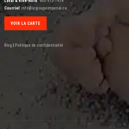
Laval & Rive-Nord
:
450-973-1414
Courriel
:
info@legroupeimperial.ca
VOIR LA CARTE
Blog
|
Politique de confidentialité