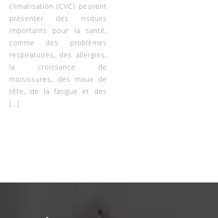
climatisation (CVC) peuvent
présenter des risques
importants pour la santé,
comme des problèmes
respiratoires, des allergies,
la croissance de
moisissures, des maux de
tête, de la fatigue et des
[…]