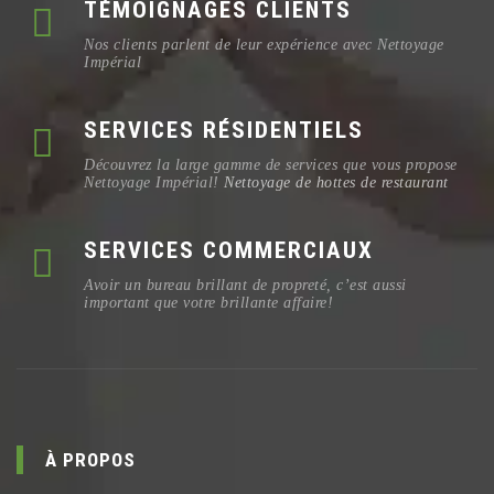
TÉMOIGNAGES CLIENTS
Nos clients parlent de leur expérience avec Nettoyage
Impérial
SERVICES RÉSIDENTIELS
Découvrez la large gamme de services que vous propose
Nettoyage Impérial!
Nettoyage de hottes de restaurant
SERVICES COMMERCIAUX
Avoir un bureau brillant de propreté, c’est aussi
important que votre brillante affaire!
À PROPOS