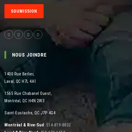
SOUMISSION
NOUS JOINDRE
1400 Rue Berlier
,
Laval
,
QC
H7L 4A1
1565 Rue Chabanel Ouest
,
Montréal
,
QC
H4N 2W3
Saint-Eustache, QC J7P 4G4
Montréal & Rive-Sud
:
514-819-8832