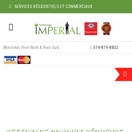
SERVICES RÉSIDENTIELS ET COMMERCIAUX
Skip
Montréal, Rive Nord & Rive Sud:
514-819-8832
to
content