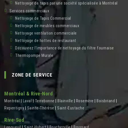
Nettoyage de tapis par une société spécialisée à Montréal
Services commerciaux
Nettoyage de Tapis Commercial
Nettoyage de meubles commerciaux
Nettoyage ventilation commerciale
Nettoyage de hottes de restaurant
Découvrez l’importance de nettoyage du filtre fournaise
Thermopompe Murale
ZONE DE SERVICE
Montréal & Rive-Nord
Montréal
|
Laval
|
Terrebonne
|
Blainville
|
Rosemère
|
Boisbriand
|
Repentigny
|
Sainte-Thérèse
|
Saint-Eustache
...
Rive-Sud
Longueuil
|
Saint-Hubert
|
Boucherville
|
Brossard