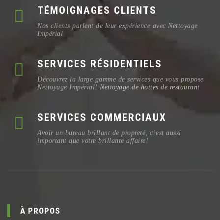
TÉMOIGNAGES CLIENTS
Nos clients parlent de leur expérience avec Nettoyage
Impérial
SERVICES RÉSIDENTIELS
Découvrez la large gamme de services que vous propose
Nettoyage Impérial!
Nettoyage de hottes de restaurant
SERVICES COMMERCIAUX
Avoir un bureau brillant de propreté, c’est aussi
important que votre brillante affaire!
À PROPOS