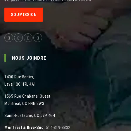
SOUMISSION
NOUS JOINDRE
1400 Rue Berlier
,
Laval
,
QC
H7L 4A1
1565 Rue Chabanel Ouest
,
Montréal
,
QC
H4N 2W3
Saint-Eustache, QC J7P 4G4
Montréal & Rive-Sud
:
514-819-8832