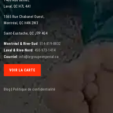
Laval
,
QC
H7L 4A1
1565 Rue Chabanel Ouest
,
Montréal
,
QC
H4N 2W3
Saint-Eustache, QC J7P 4G4
Montréal & Rive-Sud
:
514-819-8832
Laval & Rive-Nord
:
450-973-1414
Courriel
:
info@legroupeimperial.ca
VOIR LA CARTE
Blog
|
Politique de confidentialité