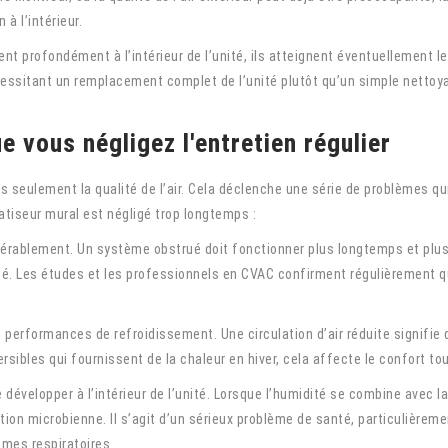
à l’intérieur.
ent profondément à l’intérieur de l’unité, ils atteignent éventuellement 
sitant un remplacement complet de l’unité plutôt qu’un simple nettoya
e vous négligez l'entretien régulier
s seulement la qualité de l’air. Cela déclenche une série de problèmes qu
atiseur mural est négligé trop longtemps :
rablement. Un système obstrué doit fonctionner plus longtemps et plus
té. Les études et les professionnels en CVAC confirment régulièrement
formances de refroidissement. Une circulation d’air réduite signifie que 
ibles qui fournissent de la chaleur en hiver, cela affecte le confort tou
développer à l’intérieur de l’unité. Lorsque l’humidité se combine avec 
ation microbienne. Il s’agit d’un sérieux problème de santé, particulière
mes respiratoires.