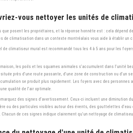
riez-vous nettoyer les unités de climat
 que posent les propriétaires, et la réponse honnête est : cela dépend de
 de climatisation dans un contexte montréalais vous aide à établir un ca
el de climatiseur mural est recommandé tous les 4 à 5 ans pour les foye
maison, les poils et les squames animales s’accumulent dans l’unité be
 située près d’une route passante, d’une zone de construction ou d’un sec
accumulation se produit plus rapidement. Les foyers avec des personnes 
ne qualité de l’air optimale.
remarquez des signes d’avertissement. Ceux-ci incluent une diminution d
sière ou des particules visibles autour des évents, des gouttelettes d’ea
 Chacun de ces signes indique clairement qu’un nettoyage de climatiseur
ce du nettoyage d'une unité de climatisa