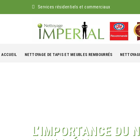
Services résidentiels et commerciaux
kip
o
ACCUEIL
NETTOYAGE DE TAPIS ET MEUBLES REMBOURRÉS
NETTOYAGE
ontent
L’IMPORTANCE DU 