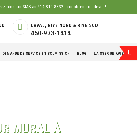
yez-nous un SMS au
514-819-8832
pour obtenir un devis !
UD
LAVAL, RIVE NORD & RIVE SUD
450-973-1414
DEMANDE DE SERVICE ET SOUMISSION
BLOG
LAISSER UN AVIS
EN
UR MURAL À