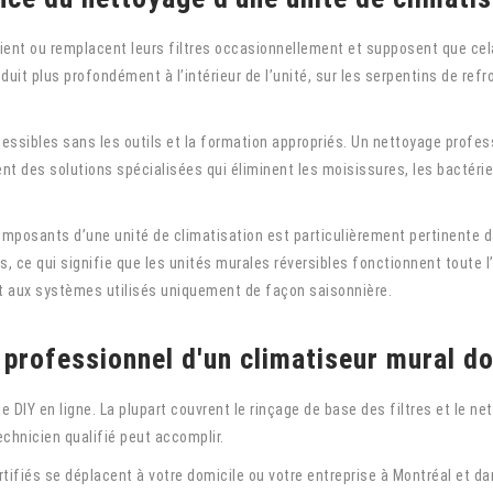
nt ou remplacent leurs filtres occasionnellement et supposent que cela suf
uit plus profondément à l’intérieur de l’unité, sur les serpentins de refr
sibles sans les outils et la formation appropriés. Un nettoyage profes
nt des solutions spécialisées qui éliminent les moisissures, les bactéries 
posants d’une unité de climatisation est particulièrement pertinente dan
, ce qui signifie que les unités murales réversibles fonctionnent toute l
t aux systèmes utilisés uniquement de façon saisonnière.
 professionnel d'un climatiseur mural do
 DIY en ligne. La plupart couvrent le rinçage de base des filtres et le ne
chnicien qualifié peut accomplir.
ifiés se déplacent à votre domicile ou votre entreprise à Montréal et dan