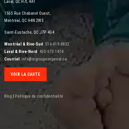
Laval
,
QC
H7L 4A1
1565 Rue Chabanel Ouest
,
Montréal
,
QC
H4N 2W3
Saint-Eustache, QC J7P 4G4
Montréal & Rive-Sud
:
514-819-8832
Laval & Rive-Nord
:
450-973-1414
Courriel
:
info@legroupeimperial.ca
VOIR LA CARTE
Blog
|
Politique de confidentialité