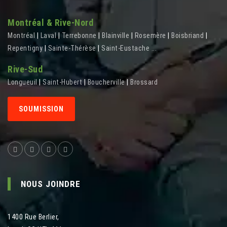
Montréal & Rive-Nord
Montréal
|
Laval
|
Terrebonne
|
Blainville
|
Rosemère
|
Boisbriand
|
Repentigny
|
Sainte-Thérèse
|
Saint-Eustache
...
Rive-Sud
Longueuil
|
Saint-Hubert
|
Boucherville
|
Brossard
SOUMISSION
NOUS JOINDRE
1400 Rue Berlier
,