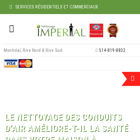
SERVICES RÉSIDENTIELS ET COMMERCIAUX
Skip
Montréal, Rive Nord & Rive Sud:
514-819-8832
to
content
LE NETTOYAGE DES CONDUITS
D’AIR AMÉLIORE-T-IL LA SANTÉ
DANS VOTRE MAISON À