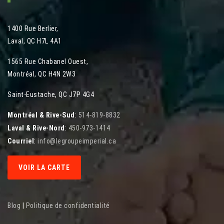
1400 Rue Berlier
,
Laval
,
QC
H7L 4A1
1565 Rue Chabanel Ouest
,
Montréal
,
QC
H4N 2W3
Saint-Eustache, QC J7P 4G4
Montréal & Rive-Sud
:
514-819-8832
Laval & Rive-Nord
:
450-973-1414
Courriel
:
info@legroupeimperial.ca
VOIR LA CARTE
Blog
|
Politique de confidentialité