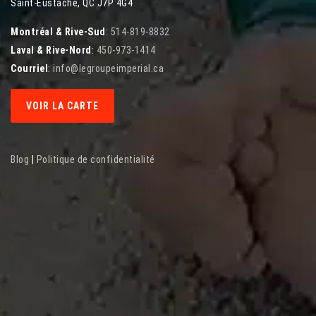
Saint-Eustache, QC J7P 4G4
Montréal & Rive-Sud
:
514-819-8832
Laval & Rive-Nord
:
450-973-1414
Courriel
:
info@legroupeimperial.ca
VOIR LA CARTE
Blog
|
Politique de confidentialité