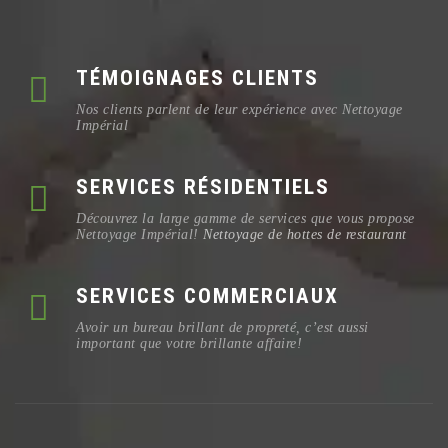
TÉMOIGNAGES CLIENTS
Nos clients parlent de leur expérience avec Nettoyage
Impérial
SERVICES RÉSIDENTIELS
Découvrez la large gamme de services que vous propose
Nettoyage Impérial!
Nettoyage de hottes de restaurant
SERVICES COMMERCIAUX
Avoir un bureau brillant de propreté, c’est aussi
important que votre brillante affaire!