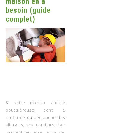
maison en a
besoin (guide
complet)
Si votre maison semble
poussiéreuse, sent le
renfermé ou déclenche des
allergies, vos conduits d’air
peuvent en être la cause.