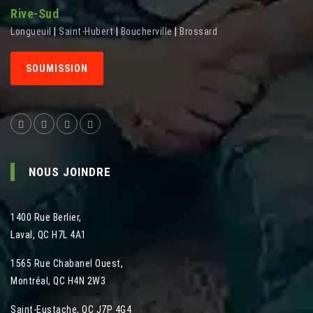
Rive-Sud
Longueuil
|
Saint-Hubert
|
Boucherville
|
Brossard
SOUMISSION
NOUS JOINDRE
1400 Rue Berlier
,
Laval
,
QC
H7L 4A1
1565 Rue Chabanel Ouest
,
Montréal
,
QC
H4N 2W3
Saint-Eustache, QC J7P 4G4