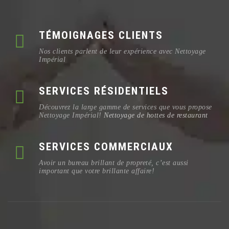
TÉMOIGNAGES CLIENTS
Nos clients parlent de leur expérience avec Nettoyage
Impérial
SERVICES RÉSIDENTIELS
Découvrez la large gamme de services que vous propose
Nettoyage Impérial!
Nettoyage de hottes de restaurant
SERVICES COMMERCIAUX
Avoir un bureau brillant de propreté, c’est aussi
important que votre brillante affaire!