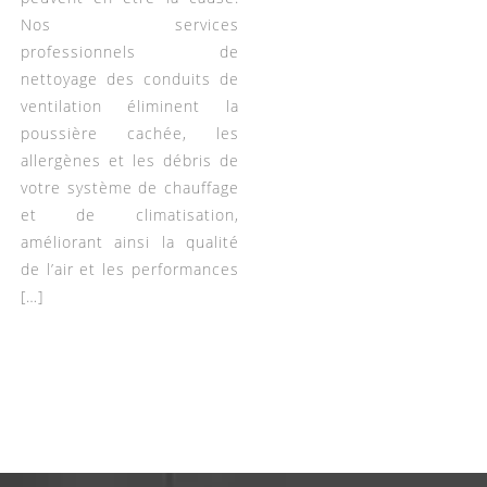
Nos services
professionnels de
nettoyage des conduits de
ventilation éliminent la
poussière cachée, les
allergènes et les débris de
votre système de chauffage
et de climatisation,
améliorant ainsi la qualité
de l’air et les performances
[…]