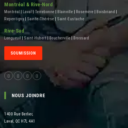
Montréal & Rive-Nord
Montréal
|
Laval
|
Terrebonne
|
Blainville
|
Rosemère
|
Boisbriand
|
Repentigny
|
Sainte-Thérèse
|
Saint-Eustache
...
Rive-Sud
Longueuil
|
Saint-Hubert
|
Boucherville
|
Brossard
SOUMISSION
NOUS JOINDRE
1400 Rue Berlier
,
Laval
,
QC
H7L 4A1