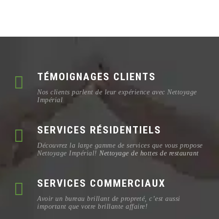
TÉMOIGNAGES CLIENTS
Nos clients parlent de leur expérience avec Nettoyage
Impérial
SERVICES RÉSIDENTIELS
Découvrez la large gamme de services que vous propose
Nettoyage Impérial!
Nettoyage de hottes de restaurant
SERVICES COMMERCIAUX
Avoir un bureau brillant de propreté, c’est aussi
important que votre brillante affaire!