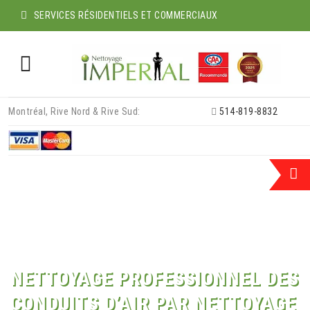
SERVICES RÉSIDENTIELS ET COMMERCIAUX
Skip
Montréal, Rive Nord & Rive Sud:
514-819-8832
to
content
NETTOYAGE PROFESSIONNEL DES
CONDUITS D’AIR PAR NETTOYAGE