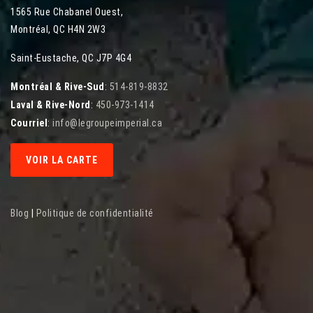
1565 Rue Chabanel Ouest
,
Montréal
,
QC
H4N 2W3
Saint-Eustache, QC J7P 4G4
Montréal & Rive-Sud
:
514-819-8832
Laval & Rive-Nord
:
450-973-1414
Courriel
:
info@legroupeimperial.ca
VOIR LA CARTE
Blog
|
Politique de confidentialité