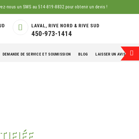
yez-nous un SMS au
514-819-8832
pour obtenir un devis !
UD
LAVAL, RIVE NORD & RIVE SUD
450-973-1414
DEMANDE DE SERVICE ET SOUMISSION
BLOG
LAISSER UN AVIS
EN
TIFIÉE