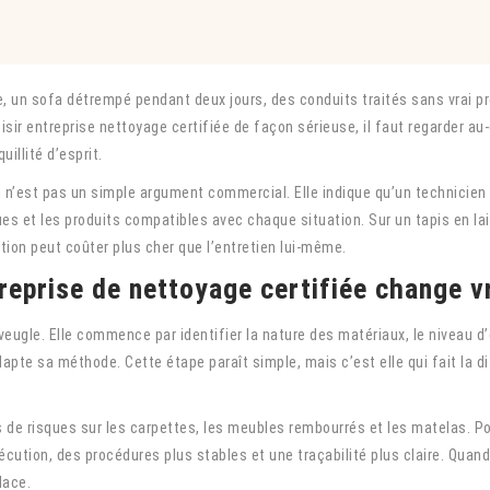
, un sofa détrempé pendant deux jours, des conduits traités sans vrai pr
sir entreprise nettoyage certifiée de façon sérieuse, il faut regarder au-
uillité d’esprit.
on n’est pas un simple argument commercial. Elle indique qu’un technicien
es et les produits compatibles avec chaque situation. Sur un tapis en lai
on peut coûter plus cher que l’entretien lui-même.
reprise de nettoyage certifiée change v
’aveugle. Elle commence par identifier la nature des matériaux, le niveau 
dapte sa méthode. Cette étape paraît simple, mais c’est elle qui fait la 
ns de risques sur les carpettes, les meubles rembourrés et les matelas. P
xécution, des procédures plus stables et une traçabilité plus claire. Qu
lace.