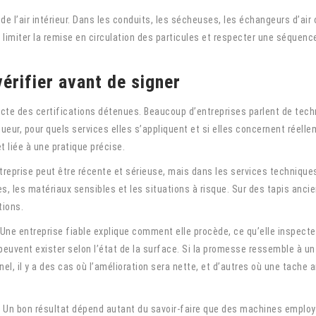
 de l’air intérieur. Dans les conduits, les sécheuses, les échangeurs d’air
el, limiter la remise en circulation des particules et respecter une séquen
vérifier avant de signer
acte des certifications détenues. Beaucoup d’entreprises parlent de techn
eur, pour quels services elles s’appliquent et si elles concernent réelle
et liée à une pratique précise.
entreprise peut être récente et sérieuse, mais dans les services techniqu
es, les matériaux sensibles et les situations à risque. Sur des tapis anc
tions.
 Une entreprise fiable explique comment elle procède, ce qu’elle inspecte a
peuvent exister selon l’état de la surface. Si la promesse ressemble à un
l, il y a des cas où l’amélioration sera nette, et d’autres où une tache 
. Un bon résultat dépend autant du savoir-faire que des machines employé