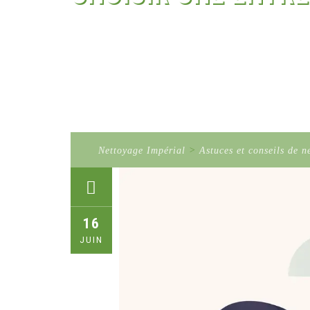
Nettoyage Impérial
>
Astuces et conseils de n
16
JUIN