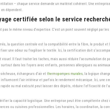
ventilation – chaque service demande un matériel cohérent. Une entrepri
é en dépendent.
yage certifiée selon le service recherch
pas le même niveau d’expertise. C’est un point souvent négligé par les c
és, la question centrale est la compatibilité entre la fibre, le produit 
ixer une odeur ou fragiliser le textile. Ici, la certification doit s’accom
visuel. Il faut traiter les taches, mais aussi réduire l’accumulation de p
s, surtout dans les foyers avec enfants, personnes allergiques ou animaux
e sécheuse, échangeurs d’air et
thermopompes murales
, la logique chang
influencent l’air intérieur et parfois le rendement mécanique. Ici, une ce
 rapide ou mal exécuté peut laisser des dépôts, réduire l’efficacité de l’
érifier la capacité logistique. Une entreprise peut être compétente chez u
rces ou cuisines professionnelles. Les horaires, la coordination, la co