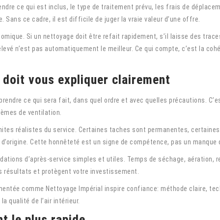
endre ce qui est inclus, le type de traitement prévu, les frais de déplac
le. Sans ce cadre, il est difficile de juger la vraie valeur d’une offre.
mique. Si un nettoyage doit être refait rapidement, s’il laisse des traces
plus élevé n’est pas automatiquement le meilleur. Ce qui compte, c’est la c
 doit vous expliquer clairement
endre ce qui sera fait, dans quel ordre et avec quelles précautions. C’est
tèmes de ventilation.
imites réalistes du service. Certaines taches sont permanentes, certaines
t d’origine. Cette honnêteté est un signe de compétence, pas un manque 
ations d’après-service simples et utiles. Temps de séchage, aération, re
 résultats et protègent votre investissement.
imentée comme Nettoyage Impérial inspire confiance: méthode claire, tec
 qualité de l’air intérieur.
t le plus rapide