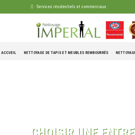
Services résidentiels et commerciaux
kip
o
ACCUEIL
NETTOYAGE DE TAPIS ET MEUBLES REMBOURRÉS
NETTOYAGE
ontent
CHOISIR UNE ENTRE