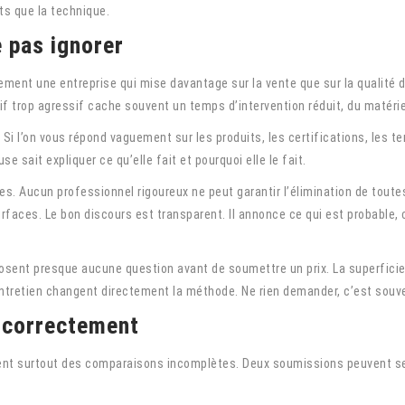
ts que la technique.
e pas ignorer
ement une entreprise qui mise davantage sur la vente que sur la qualité d
if trop agressif cache souvent un temps d’intervention réduit, du matérie
Si l’on vous répond vaguement sur les produits, les certifications, les t
e sait expliquer ce qu’elle fait et pourquoi elle le fait.
. Aucun professionnel rigoureux ne peut garantir l’élimination de toutes
rfaces. Le bon discours est transparent. Il annonce ce qui est probable, 
osent presque aucune question avant de soumettre un prix. La superficie, 
ntretien changent directement la méthode. Ne rien demander, c’est souven
e correctement
vient surtout des comparaisons incomplètes. Deux soumissions peuvent s