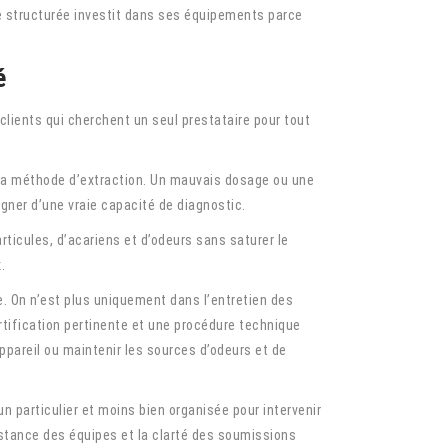
se structurée investit dans ses équipements parce
é
lients qui cherchent un seul prestataire pour tout
et la méthode d’extraction. Un mauvais dosage ou une
pagner d’une vraie capacité de diagnostic.
articules, d’acariens et d’odeurs sans saturer le
.
e. On n’est plus uniquement dans l’entretien des
rtification pertinente et une procédure technique
appareil ou maintenir les sources d’odeurs et de
n particulier et moins bien organisée pour intervenir
nstance des équipes et la clarté des soumissions