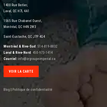
1400 Rue Berlier
,
Laval
,
QC
H7L 4A1
1565 Rue Chabanel Ouest
,
Montréal
,
QC
H4N 2W3
Saint-Eustache, QC J7P 4G4
Montréal & Rive-Sud
:
514-819-8832
Laval & Rive-Nord
:
450-973-1414
Courriel
:
info@legroupeimperial.ca
VOIR LA CARTE
Blog
|
Politique de confidentialité