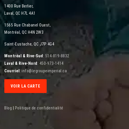
1400 Rue Berlier
,
Laval
,
QC
H7L 4A1
1565 Rue Chabanel Ouest
,
Montréal
,
QC
H4N 2W3
Saint-Eustache, QC J7P 4G4
Montréal & Rive-Sud
:
514-819-8832
Laval & Rive-Nord
:
450-973-1414
Courriel
:
info@legroupeimperial.ca
VOIR LA CARTE
Blog
|
Politique de confidentialité