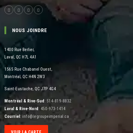
NOUS JOINDRE
1400 Rue Berlier
,
Laval
,
QC
H7L 4A1
1565 Rue Chabanel Ouest
,
Montréal
,
QC
H4N 2W3
Saint-Eustache, QC J7P 4G4
Montréal & Rive-Sud
:
514-819-8832
Laval & Rive-Nord
:
450-973-1414
Courriel
:
info@legroupeimperial.ca
VOIR LA CARTE