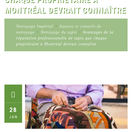
MONTRÉAL DEVRAIT CONNAÎTRE
Nettoyage Impérial
>
Astuces et conseils de
nettoyage
>
Nettoyage du tapis
>
Avantages de la
réparation professionnelle de tapis que chaque
propriétaire à Montréal devrait connaître
28
JAN